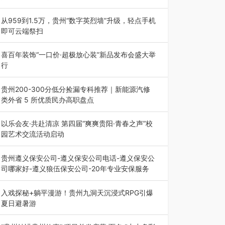
为扎实推进2026“千团万人推普强国行”大学生暑
期社会实践，牢牢紧扣 “雅韵传普…
从959到1.5万，贵州“数字英烈墙”升级，轻点手机
即可云端祭扫
八一建军节到来之际，由贵州省退役军人事务厅指
导，贵阳市退役军人事务局联合贵州广电…
喜百年装饰“一口价·超极放心装”新品发布会盛大举
行
2026年7月31日，喜百年装饰“一口价·超极放心
装”新品发布会在贵阳隆重举行。…
贵州200-300分低分捡漏专科推荐｜新能源汽修
类外省 5 所优质民办高职盘点
在贵州省高考志愿填报体系中，200至300分数段
考生可选择的省内工科、新能源汽车…
以乐会友·共赴清凉 第四届“爽爽贵阳·青春之声”校
园艺术交流活动启动
七月的贵阳，清风送爽，第四届“爽爽贵阳·青春之
声”校园管弦乐（合唱）艺术交流活动…
贵州遵义保安公司-遵义保安公司电话-遵义保安公
司哪家好-遵义狼伍保安公司-20年专业安保服务
在遵义，不管是企业园区运营、小区物业管理、建
筑工地施工、商业商场经营，还是举办各…
入戏探秘+躺平漫游！贵州九洞天沉浸式RPG引爆
夏日避暑游
入伏后的贵州，清凉依旧。而在毕节深处的九洞天
景区，贵州首个水上喀斯特沉浸式RPG…