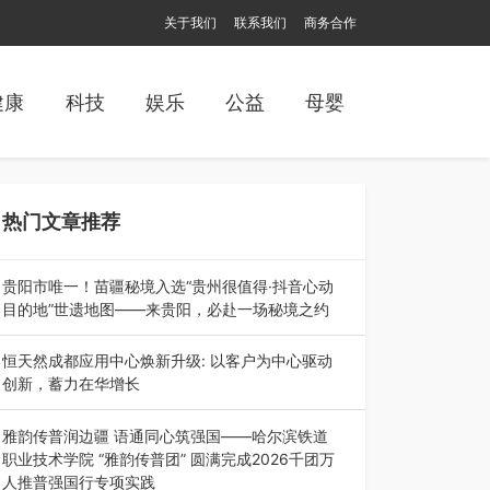
关于我们
联系我们
商务合作
健康
科技
娱乐
公益
母婴
热门文章推荐
贵阳市唯一！苗疆秘境入选“贵州很值得·抖音心动
目的地”世遗地图——来贵阳，必赴一场秘境之约
2026年7月21日，2026年“贵州很值得”暨抖音“心
动目的地”（贵州站）主题…
恒天然成都应用中心焕新升级: 以客户为中心驱动
创新，蓄力在华增长
融合全球研发实力与本土洞察，深化客户共创，赋
能西南市场创新发展 （7月27日，成…
雅韵传普润边疆 语通同心筑强国——哈尔滨铁道
职业技术学院 “雅韵传普团” 圆满完成2026千团万
人推普强国行专项实践