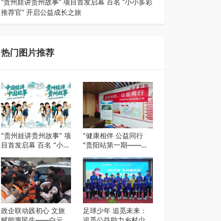
“贵州娃讲贵州故事” 项目首发启幕 百名 “小小多彩
推荐官” 开启公益成长之旅
近日，由贵州教育出版社、阅美黔途阅见中国全国
阅读行动网络贵州站，遵义融媒体传媒集…
热门图片推荐
“贵州娃讲贵州故事” 项
“健康相伴 公益同行
目首发启幕 百名 “小小
”贵阳站第一期——岳
多彩推荐官” 开启公益
阳新华达制药贵阳社区
成长之旅
健康公益科普活动
政企联动践初心 文旅
足球少年 追觅未来：
赋能惠民生——白云区
追觅公益助力乡村少年