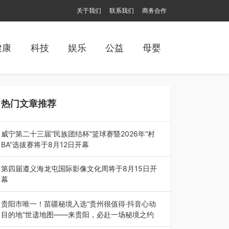
关于我们
联系我们
商务合作
健康
科技
娱乐
公益
母婴
热门文章推荐
威宁第二十三届“民族团结杯”篮球赛暨2026年“村
BA”选拔赛将于8月12日开幕
8月7日，威宁彝族回族苗族自治县第二十三届“民
族团结杯”篮球赛暨2026年“村B…
第四届遵义海龙屯国际影像文化周将于8月15日开
幕
8月7日，第四届遵义海龙屯国际影像文化周媒体
通气会在世界文化遗产地海龙屯核心景区…
贵阳市唯一！苗疆秘境入选“贵州很值得·抖音心动
目的地”世遗地图——来贵阳，必赴一场秘境之约
2026年7月21日，2026年“贵州很值得”暨抖音“心