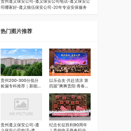
贵州遵义保安公司-遵义保安公司电话-遵义保安公
司哪家好-遵义狼伍保安公司-20年专业安保服务
在遵义，不管是企业园区运营、小区物业管理、建
筑工地施工、商业商场经营，还是举办各…
热门图片推荐
贵州200-300分低分
以乐会友·共赴清凉 第
捡漏专科推荐｜新能源
四届“爽爽贵阳·青春之
汽修类外省 5 所优质
声”校园艺术交流活动
民办高职盘点
启动
贵州遵义保安公司-遵
纪念长征胜利90周年
义保安公司电话-遵义
丨贵州电子商务职业技