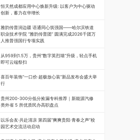
动目的地”（贵州站）主题…
恒天然成都应用中心焕新升级: 以客户为中心驱动
创新，蓄力在华增长
融合全球研发实力与本土洞察，深化客户共创，赋
能西南市场创新发展 （7月27日，成…
雅韵传普润边疆 语通同心筑强国——哈尔滨铁道
职业技术学院 “雅韵传普团” 圆满完成2026千团万
人推普强国行专项实践
为扎实推进2026“千团万人推普强国行”大学生暑
期社会实践，牢牢紧扣 “雅韵传普…
从959到1.5万，贵州“数字英烈墙”升级，轻点手机
即可云端祭扫
八一建军节到来之际，由贵州省退役军人事务厅指
导，贵阳市退役军人事务局联合贵州广电…
喜百年装饰“一口价·超极放心装”新品发布会盛大举
行
2026年7月31日，喜百年装饰“一口价·超极放心
装”新品发布会在贵阳隆重举行。…
贵州200-300分低分捡漏专科推荐｜新能源汽修
类外省 5 所优质民办高职盘点
在贵州省高考志愿填报体系中，200至300分数段
考生可选择的省内工科、新能源汽车…
以乐会友·共赴清凉 第四届“爽爽贵阳·青春之声”校
园艺术交流活动启动
七月的贵阳，清风送爽，第四届“爽爽贵阳·青春之
声”校园管弦乐（合唱）艺术交流活动…