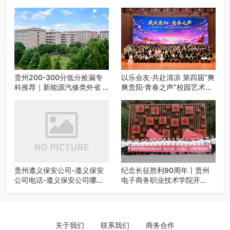
贵州200-300分低分捡漏专
以乐会友·共赴清凉 第四届“爽
科推荐｜新能源汽修类外省 5
爽贵阳·青春之声”校园艺术交
所优质民办高职盘点
流活动启动
贵州遵义保安公司-遵义保安
纪念长征胜利90周年丨贵州
公司电话-遵义保安公司哪家
电子商务职业技术学院开
好-遵义狼伍保安公司-20年专
展“重走长征路・传承报国
业安保服务
志”红色研学实践活动
关于我们
联系我们
商务合作