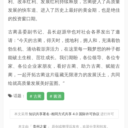
利、改革红利、发展红利持续释放，古蔺驶入了高质量
发展的快车道、进入了历史上最好的黄金期，也是绝佳
的投资窗口期。
古蔺县委副书记、县长赵源华也对社会各界发出了邀
请：“今天的古蔺，得天时，揽地利，拥人和，充满着勃
勃生机、涌动着澎湃活力，在这里每一颗梦想的种子都
能破土生根、茁壮成长。我们期盼，各位领导、各位专
家、各位企业家朋友，看好古蔺、助力古蔺、赋能古
蔺，一起开拓古蔺这片蕴藏无限潜力的发展沃土，共同
绘就高质量发展美好蓝图。”
话题：
古蔺
酱酒
本文采用
知识共享署名-相同方式共享 4.0 国际许可协议
进行许可
本文由「
贵州之窗
」 原创或整理后发布，欢迎分享和转发。