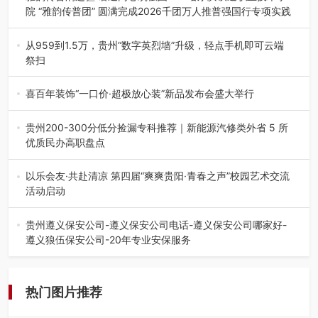
院 “雅韵传普团” 圆满完成2026千团万人推普强国行专项实践
为扎实推进2026“千团万人推普强国行”大学生暑期社会实
践，牢牢紧扣 “雅韵传普…
从959到1.5万，贵州“数字英烈墙”升级，轻点手机即可云端
祭扫
八一建军节到来之际，由贵州省退役军人事务厅指导，贵阳
市退役军人事务局联合贵州广电…
喜百年装饰“一口价·超极放心装”新品发布会盛大举行
2026年7月31日，喜百年装饰“一口价·超极放心装”新品发布
会在贵阳隆重举行。…
贵州200-300分低分捡漏专科推荐｜新能源汽修类外省 5 所
优质民办高职盘点
在贵州省高考志愿填报体系中，200至300分数段考生可选择
的省内工科、新能源汽车…
以乐会友·共赴清凉 第四届“爽爽贵阳·青春之声”校园艺术交流
活动启动
七月的贵阳，清风送爽，第四届“爽爽贵阳·青春之声”校园管
弦乐（合唱）艺术交流活动…
贵州遵义保安公司-遵义保安公司电话-遵义保安公司哪家好-
遵义狼伍保安公司-20年专业安保服务
在遵义，不管是企业园区运营、小区物业管理、建筑工地施
工、商业商场经营，还是举办各…
热门图片推荐