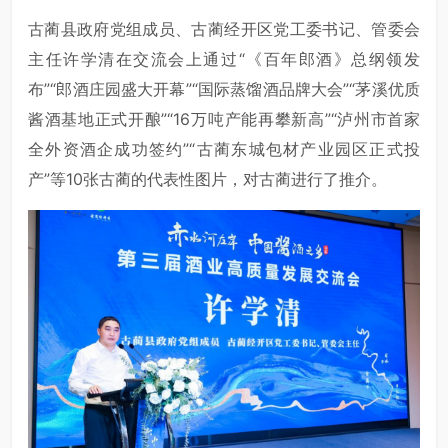
古蔺县政府党组成员、古蔺经开区党工委书记、管委会
主任许学清在交流会上通过“《百年郎酒》总纲领发
布”“郎酒庄园盛大开幕”“国际蒸馏酒品牌大会”“茅溪优质
酱酒基地正式开酿”“16万吨产能再攀新高”“泸州市首家
全外资酒企成功签约”“古蔺东城包材产业园区正式投
产”等10张古蔺的代表性图片，对古蔺进行了推介。