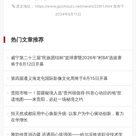
原文地址： https://www.guizhouzc.net/meishi/22911.html 发布于
2024年9月11日
热门文章推荐
威宁第二十三届“民族团结杯”篮球赛暨2026年“村BA”选拔赛
将于8月12日开幕
8月7日，威宁彝族回族苗族自治县第二十三届“民族团结
杯”篮球赛暨2026年“村B…
第四届遵义海龙屯国际影像文化周将于8月15日开幕
8月7日，第四届遵义海龙屯国际影像文化周媒体通气会在世
界文化遗产地海龙屯核心景区…
贵阳市唯一！苗疆秘境入选“贵州很值得·抖音心动目的地”世
遗地图——来贵阳，必赴一场秘境之约
2026年7月21日，2026年“贵州很值得”暨抖音“心动目的
地”（贵州站）主题…
恒天然成都应用中心焕新升级: 以客户为中心驱动创新，蓄力
在华增长
融合全球研发实力与本土洞察，深化客户共创，赋能西南市
场创新发展 （7月27日，成…
雅韵传普润边疆 语通同心筑强国——哈尔滨铁道职业技术学