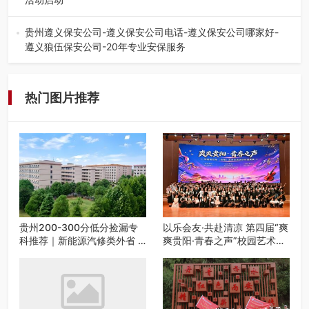
七月的贵阳，清风送爽，第四届“爽爽贵阳·青春之声”校园管
弦乐（合唱）艺术交流活动…
贵州遵义保安公司-遵义保安公司电话-遵义保安公司哪家好-
遵义狼伍保安公司-20年专业安保服务
在遵义，不管是企业园区运营、小区物业管理、建筑工地施
工、商业商场经营，还是举办各…
热门图片推荐
贵州200-300分低分捡漏专
以乐会友·共赴清凉 第四届“爽
科推荐｜新能源汽修类外省 5
爽贵阳·青春之声”校园艺术交
所优质民办高职盘点
流活动启动