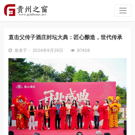
直击父传子酒庄封坛大典：匠心酿造，世代传承
发表于： 2024年9月29日
87408