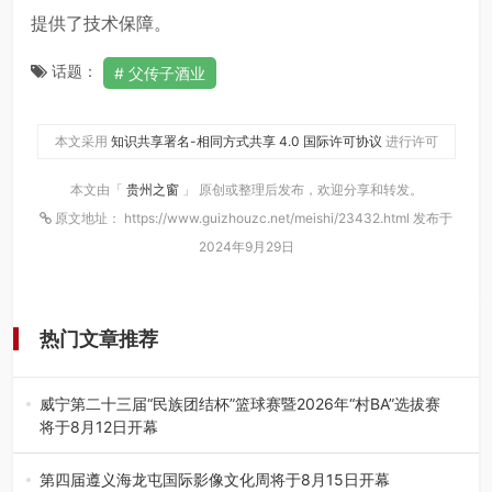
提供了技术保障。
话题：
父传子酒业
本文采用
知识共享署名-相同方式共享 4.0 国际许可协议
进行许可
本文由「
贵州之窗
」 原创或整理后发布，欢迎分享和转发。
原文地址： https://www.guizhouzc.net/meishi/23432.html 发布于
2024年9月29日
热门文章推荐
威宁第二十三届“民族团结杯”篮球赛暨2026年“村BA”选拔赛
将于8月12日开幕
8月7日，威宁彝族回族苗族自治县第二十三届“民族团结
杯”篮球赛暨2026年“村B…
第四届遵义海龙屯国际影像文化周将于8月15日开幕