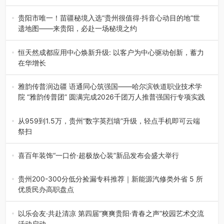
8月7日，第四届遵义海龙屯国际影像文化周媒体通气会在世
界文化遗产地海龙屯核心景区…
贵阳市唯一！苗疆秘境入选“贵州很值得·抖音心动目的地”世
遗地图——来贵阳，必赴一场秘境之约
2026年7月21日，2026年“贵州很值得”暨抖音“心动目的
地”（贵州站）主题…
恒天然成都应用中心焕新升级: 以客户为中心驱动创新，蓄力
在华增长
融合全球研发实力与本土洞察，深化客户共创，赋能西南市
场创新发展 （7月27日，成…
雅韵传普润边疆 语通同心筑强国——哈尔滨铁道职业技术学
院 “雅韵传普团” 圆满完成2026千团万人推普强国行专项实践
为扎实推进2026“千团万人推普强国行”大学生暑期社会实
践，牢牢紧扣 “雅韵传普…
从959到1.5万，贵州“数字英烈墙”升级，轻点手机即可云端
祭扫
八一建军节到来之际，由贵州省退役军人事务厅指导，贵阳
市退役军人事务局联合贵州广电…
喜百年装饰“一口价·超极放心装”新品发布会盛大举行
2026年7月31日，喜百年装饰“一口价·超极放心装”新品发布
会在贵阳隆重举行。…
贵州200-300分低分捡漏专科推荐｜新能源汽修类外省 5 所
优质民办高职盘点
在贵州省高考志愿填报体系中，200至300分数段考生可选择
的省内工科、新能源汽车…
以乐会友·共赴清凉 第四届“爽爽贵阳·青春之声”校园艺术交流
活动启动