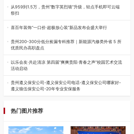
践，牢牢紧扣 “雅韵传普…
从959到1.5万，贵州“数字英烈墙”升级，轻点手机即可云端
祭扫
八一建军节到来之际，由贵州省退役军人事务厅指导，贵阳
市退役军人事务局联合贵州广电…
喜百年装饰“一口价·超极放心装”新品发布会盛大举行
2026年7月31日，喜百年装饰“一口价·超极放心装”新品发布
会在贵阳隆重举行。…
贵州200-300分低分捡漏专科推荐｜新能源汽修类外省 5 所
优质民办高职盘点
在贵州省高考志愿填报体系中，200至300分数段考生可选择
的省内工科、新能源汽车…
以乐会友·共赴清凉 第四届“爽爽贵阳·青春之声”校园艺术交流
活动启动
七月的贵阳，清风送爽，第四届“爽爽贵阳·青春之声”校园管
弦乐（合唱）艺术交流活动…
贵州遵义保安公司-遵义保安公司电话-遵义保安公司哪家好-
遵义狼伍保安公司-20年专业安保服务
在遵义，不管是企业园区运营、小区物业管理、建筑工地施
工、商业商场经营，还是举办各…
热门图片推荐