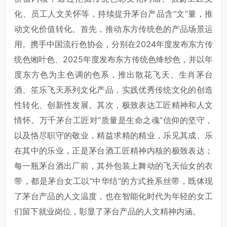
化、员工人文关怀等，持续提升茅台产品含“文”量，推
动文化价值转化。首先，推动东方传统色的产品场景运
用。携手中国流行色协会，分别在2024年度发布东方传
统色缃叶色、2025年度发布东方传统色绛纱色，并以年
度东方色为主色调的色系，推出散花飞天、生肖茅台
酒、笙乐飞天系列文化产品，实践优秀传统文化的创造
性转化、创新性发展。其次，极致表达工匠精神和人文
情怀。万千茅台工匠对“质量是生命之魂”信仰的坚守，
以及恪尽职守的敬业，精益求精的精业，乐见其成、乐
在其中的乐业，正是茅台酒工匠精神内核的极致表达；
每一瓶茅台酒出厂前，其外包装上舞动的飞天仙女的衣
带，都是茅台女工以“中华结”的方式拴系丝带，既体现
了茅台产品的人文温度，也在智能化时代为年轻的女工
们留下就业岗位，彰显了茅台产品的人文精神内涵。