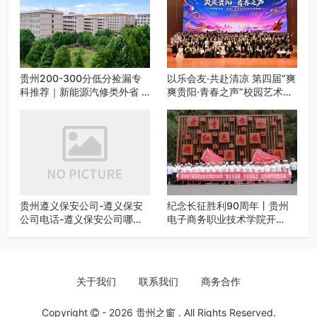
贵州200-300分低分捡漏专
以乐会友·共赴清凉 第四届“爽
科推荐｜新能源汽修类外省 5
爽贵阳·青春之声”校园艺术交
所优质民办高职盘点
流活动启动
贵州遵义保安公司-遵义保安
纪念长征胜利90周年丨贵州
公司电话-遵义保安公司哪家
电子商务职业技术学院开
好-遵义狼伍保安公司-20年专
展“重走长征路・传承报国
业安保服务
志”红色研学实践活动
关于我们
联系我们
商务合作
Copyright
- 2026
贵州之窗
. All Rights Reserved.