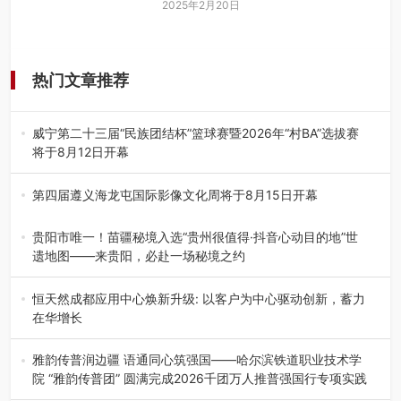
2025年2月20日
热门文章推荐
威宁第二十三届“民族团结杯”篮球赛暨2026年“村BA”选拔赛
将于8月12日开幕
8月7日，威宁彝族回族苗族自治县第二十三届“民族团结
杯”篮球赛暨2026年“村B…
第四届遵义海龙屯国际影像文化周将于8月15日开幕
8月7日，第四届遵义海龙屯国际影像文化周媒体通气会在世
界文化遗产地海龙屯核心景区…
贵阳市唯一！苗疆秘境入选“贵州很值得·抖音心动目的地”世
遗地图——来贵阳，必赴一场秘境之约
2026年7月21日，2026年“贵州很值得”暨抖音“心动目的
地”（贵州站）主题…
恒天然成都应用中心焕新升级: 以客户为中心驱动创新，蓄力
在华增长
融合全球研发实力与本土洞察，深化客户共创，赋能西南市
场创新发展 （7月27日，成…
雅韵传普润边疆 语通同心筑强国——哈尔滨铁道职业技术学
院 “雅韵传普团” 圆满完成2026千团万人推普强国行专项实践
为扎实推进2026“千团万人推普强国行”大学生暑期社会实