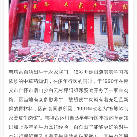
韦培富自幼出生于农家寒门，16岁开始跟随舅舅学习布
依族的中草药知识，在多年行医的同时，于1990年在遵
义市仁怀市后山乡白云村坪阳组寒婆岭开办了一家羊肉
馆。因当地有众多散养牛，故烫皮牛肉就有着充足且新
鲜的原材料，因药食同源所需，1991年改名为“寒婆岭韦
家烫皮牛肉馆”。韦培富运用自己早年行医丰富的草药知
识加上多年的牛肉烹饪经验，自创出了能够更好的对牛
肉进行保鲜而又具有养生功效的独家秘方。其牛肉选用