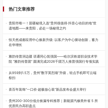
热门文章推荐
贵阳市唯一！苗疆秘境入选“贵州很值得·抖音心动目的地”世
遗地图——来贵阳，必赴一场秘境之约
2026年7月21日，2026年“贵州很值得”暨抖音“心动目的
地”（贵州站）主题…
恒天然成都应用中心焕新升级: 以客户为中心驱动创新，蓄力
在华增长
融合全球研发实力与本土洞察，深化客户共创，赋能西南市
场创新发展 （7月27日，成…
雅韵传普润边疆 语通同心筑强国——哈尔滨铁道职业技术学
院 “雅韵传普团” 圆满完成2026千团万人推普强国行专项实践
为扎实推进2026“千团万人推普强国行”大学生暑期社会实
践，牢牢紧扣 “雅韵传普…
从959到1.5万，贵州“数字英烈墙”升级，轻点手机即可云端
祭扫
八一建军节到来之际，由贵州省退役军人事务厅指导，贵阳
市退役军人事务局联合贵州广电…
喜百年装饰“一口价·超极放心装”新品发布会盛大举行
2026年7月31日，喜百年装饰“一口价·超极放心装”新品发布
会在贵阳隆重举行。…
贵州200-300分低分捡漏专科推荐｜新能源汽修类外省 5 所
优质民办高职盘点