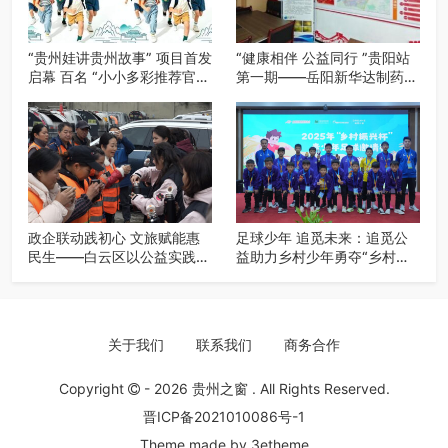
“贵州娃讲贵州故事” 项目首发
“健康相伴 公益同行 ”贵阳站
启幕 百名 “小小多彩推荐官”
第一期——岳阳新华达制药贵
开启公益成长之旅
阳社区健康公益科普活动
政企联动践初心 文旅赋能惠
足球少年 追觅未来：追觅公
民生——白云区以公益实践绘
益助力乡村少年勇夺“乡村振
就“十五五”规划落实新图景
兴杯”亚季军
关于我们
联系我们
商务合作
Copyright
- 2026
贵州之窗
. All Rights Reserved.
晋ICP备2021010086号-1
Theme made by
3etheme