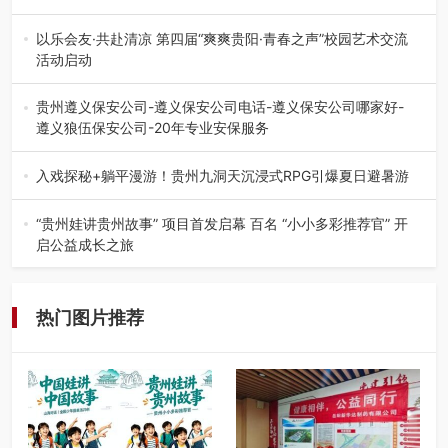
在贵州省高考志愿填报体系中，200至300分数段考生可选择
的省内工科、新能源汽车…
以乐会友·共赴清凉 第四届“爽爽贵阳·青春之声”校园艺术交流
活动启动
七月的贵阳，清风送爽，第四届“爽爽贵阳·青春之声”校园管
弦乐（合唱）艺术交流活动…
贵州遵义保安公司-遵义保安公司电话-遵义保安公司哪家好-
遵义狼伍保安公司-20年专业安保服务
在遵义，不管是企业园区运营、小区物业管理、建筑工地施
工、商业商场经营，还是举办各…
入戏探秘+躺平漫游！贵州九洞天沉浸式RPG引爆夏日避暑游
入伏后的贵州，清凉依旧。而在毕节深处的九洞天景区，贵
州首个水上喀斯特沉浸式RPG…
“贵州娃讲贵州故事” 项目首发启幕 百名 “小小多彩推荐官” 开
启公益成长之旅
近日，由贵州教育出版社、阅美黔途阅见中国全国阅读行动
网络贵州站，遵义融媒体传媒集…
热门图片推荐