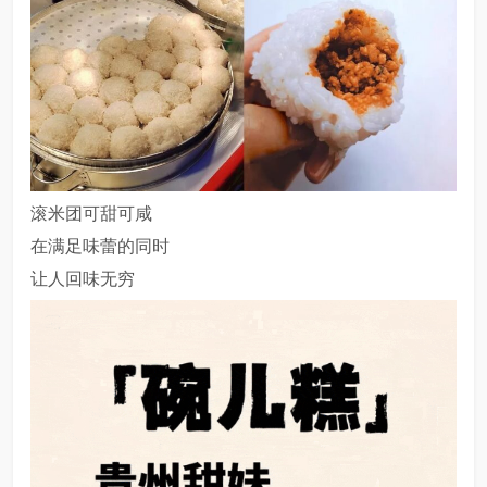
滚米团可甜可咸
在满足味蕾的同时
让人回味无穷