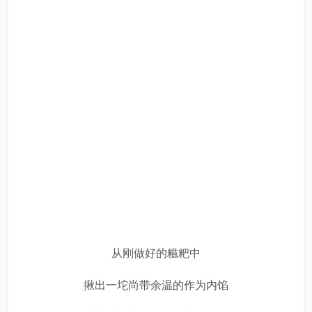
从刚做好的糍粑中
揪出一坨尚带余温的作为内馅