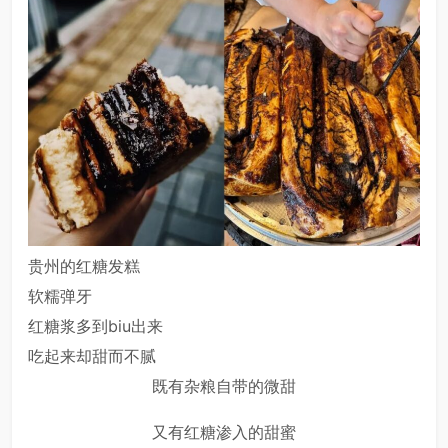
贵州的红糖发糕
软糯弹牙
红糖浆多到biu出来
吃起来却甜而不腻
既有杂粮自带的微甜
又有红糖渗入的甜蜜