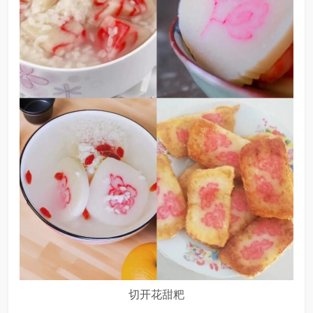
切开花甜粑