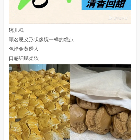
碗儿糕
顾名思义形状像碗一样的糕点
色泽金黄诱人
口感细腻柔软