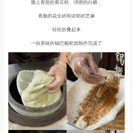
撒上香甜的黄豆粉、绵密的白糖，
香脆的花生碎和浓郁的芝麻
轻轻折叠起来
一份美味的锅巴糍粑就制作完成了