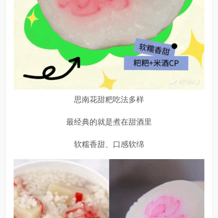
思南花甜粑吃法多样
最经典的就是煮在甜酒里
软糯香甜、口感软绵