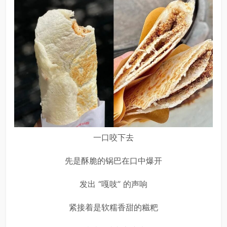
一口咬下去
先是酥脆的锅巴在口中爆开
发出 “嘎吱” 的声响
紧接着是软糯香甜的糍粑