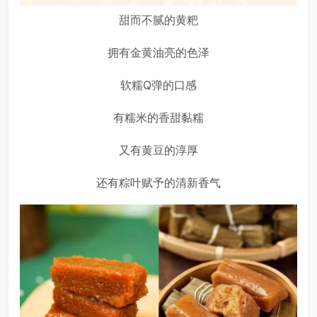
甜而不腻的黄粑
拥有金黄油亮的色泽
软糯Q弹的口感
有糯米的香甜黏糯
又有黄豆的淳厚
还有粽叶赋予的清新香气