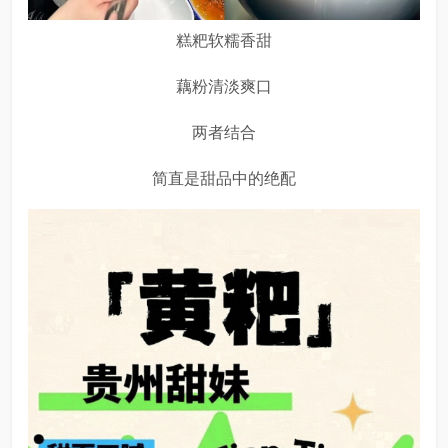
糕粑软糯香甜
藕粉清淡爽口
两者结合
简直是甜品中的绝配