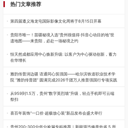
热门文章推荐
第四届遵义海龙屯国际影像文化周将于8月15日开幕
8月7日，第四届遵义海龙屯国际影像文化周媒体通气会在世
界文化遗产地海龙屯核心景区…
贵阳市唯一！苗疆秘境入选“贵州很值得·抖音心动目的地”世
遗地图——来贵阳，必赴一场秘境之约
2026年7月21日，2026年“贵州很值得”暨抖音“心动目的
地”（贵州站）主题…
恒天然成都应用中心焕新升级: 以客户为中心驱动创新，蓄力
在华增长
融合全球研发实力与本土洞察，深化客户共创，赋能西南市
场创新发展 （7月27日，成…
雅韵传普润边疆 语通同心筑强国——哈尔滨铁道职业技术学
院 “雅韵传普团” 圆满完成2026千团万人推普强国行专项实践
为扎实推进2026“千团万人推普强国行”大学生暑期社会实
践，牢牢紧扣 “雅韵传普…
从959到1.5万，贵州“数字英烈墙”升级，轻点手机即可云端
祭扫
八一建军节到来之际，由贵州省退役军人事务厅指导，贵阳
市退役军人事务局联合贵州广电…
喜百年装饰“一口价·超极放心装”新品发布会盛大举行
2026年7月31日，喜百年装饰“一口价·超极放心装”新品发布
会在贵阳隆重举行。…
贵州200-300分低分捡漏专科推荐｜新能源汽修类外省 5 所