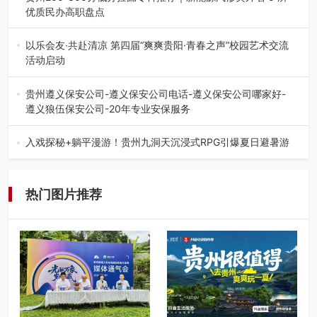
优质民办高职盘点
在贵州省高考志愿填报体系中，200至300分数段考生可选择
的省内工科、新能源汽车…
以乐会友·共赴清凉 第四届“爽爽贵阳·青春之声”校园艺术交流
活动启动
七月的贵阳，清风送爽，第四届“爽爽贵阳·青春之声”校园管
弦乐（合唱）艺术交流活动…
贵州遵义保安公司-遵义保安公司电话-遵义保安公司哪家好-
遵义狼伍保安公司-20年专业安保服务
在遵义，不管是企业园区运营、小区物业管理、建筑工地施
工、商业商场经营，还是举办各…
入戏探秘+躺平漫游！贵州九洞天沉浸式RPG引爆夏日避暑游
入伏后的贵州，清凉依旧。而在毕节深处的九洞天景区，贵
州首个水上喀斯特沉浸式RPG…
热门图片推荐