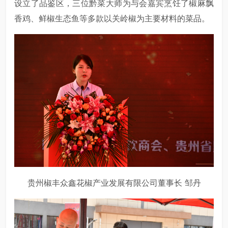
设立了品鉴区，三位黔菜大师为与会嘉宾烹饪了椒麻飘
香鸡、鲜椒生态鱼等多款以关岭椒为主要材料的菜品。
贵州椒丰众鑫花椒产业发展有限公司董事长 邹丹