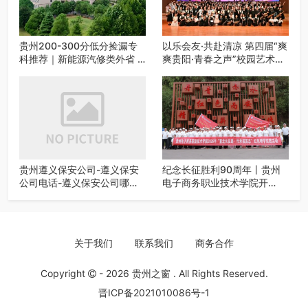
贵州200-300分低分捡漏专
以乐会友·共赴清凉 第四届“爽
科推荐｜新能源汽修类外省 5
爽贵阳·青春之声”校园艺术交
所优质民办高职盘点
流活动启动
贵州遵义保安公司-遵义保安
纪念长征胜利90周年丨贵州
公司电话-遵义保安公司哪家
电子商务职业技术学院开
好-遵义狼伍保安公司-20年专
展“重走长征路・传承报国
业安保服务
志”红色研学实践活动
关于我们
联系我们
商务合作
Copyright
- 2026
贵州之窗
. All Rights Reserved.
晋ICP备2021010086号-1