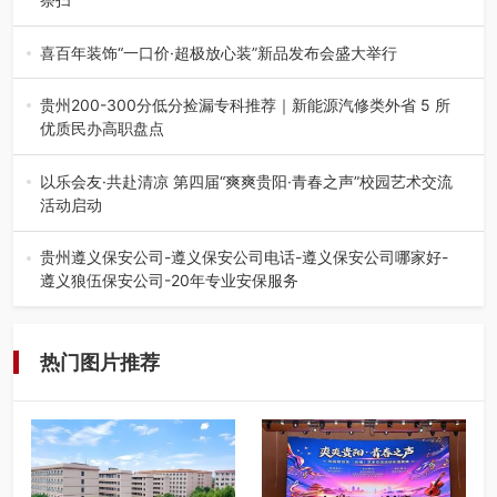
八一建军节到来之际，由贵州省退役军人事务厅指导，贵阳
市退役军人事务局联合贵州广电…
喜百年装饰“一口价·超极放心装”新品发布会盛大举行
2026年7月31日，喜百年装饰“一口价·超极放心装”新品发布
会在贵阳隆重举行。…
贵州200-300分低分捡漏专科推荐｜新能源汽修类外省 5 所
优质民办高职盘点
在贵州省高考志愿填报体系中，200至300分数段考生可选择
的省内工科、新能源汽车…
以乐会友·共赴清凉 第四届“爽爽贵阳·青春之声”校园艺术交流
活动启动
七月的贵阳，清风送爽，第四届“爽爽贵阳·青春之声”校园管
弦乐（合唱）艺术交流活动…
贵州遵义保安公司-遵义保安公司电话-遵义保安公司哪家好-
遵义狼伍保安公司-20年专业安保服务
在遵义，不管是企业园区运营、小区物业管理、建筑工地施
工、商业商场经营，还是举办各…
热门图片推荐