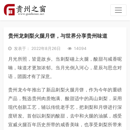
贵州龙刺梨火腿月饼，与世界分享贵州味道
发表于： 2022年8月26日
14094
月光所照，皆是故乡。当刺梨碰上火腿，酸甜与咸香呢
喃，味道才更加浓郁。当月光倒入河心，星辰与思念对
语，团圆才有了深意。
贵州龙今年推出了新品刺梨火腿月饼，作为今年的重磅
产品，甄选贵州肉质饱满、酸甜适中的高山刺梨，采用
现代创新工艺，辅以传统老手艺，把刺梨和月饼进行深
度研发。首创以刺梨的酸甜，去中和火腿的油腻，感受
宣威火腿百年历史所带的咸香美味，也享受刺梨所带来