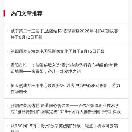
热门文章推荐
威宁第二十三届“民族团结杯”篮球赛暨2026年“村BA”选拔赛
将于8月12日开幕
8月7日，威宁彝族回族苗族自治县第二十三届“民族团结
杯”篮球赛暨2026年“村B…
第四届遵义海龙屯国际影像文化周将于8月15日开幕
8月7日，第四届遵义海龙屯国际影像文化周媒体通气会在世
界文化遗产地海龙屯核心景区…
贵阳市唯一！苗疆秘境入选“贵州很值得·抖音心动目的地”世
遗地图——来贵阳，必赴一场秘境之约
2026年7月21日，2026年“贵州很值得”暨抖音“心动目的
地”（贵州站）主题…
恒天然成都应用中心焕新升级: 以客户为中心驱动创新，蓄力
在华增长
融合全球研发实力与本土洞察，深化客户共创，赋能西南市
场创新发展 （7月27日，成…
雅韵传普润边疆 语通同心筑强国——哈尔滨铁道职业技术学
院 “雅韵传普团” 圆满完成2026千团万人推普强国行专项实践
为扎实推进2026“千团万人推普强国行”大学生暑期社会实
践，牢牢紧扣 “雅韵传普…
从959到1.5万，贵州“数字英烈墙”升级，轻点手机即可云端
祭扫