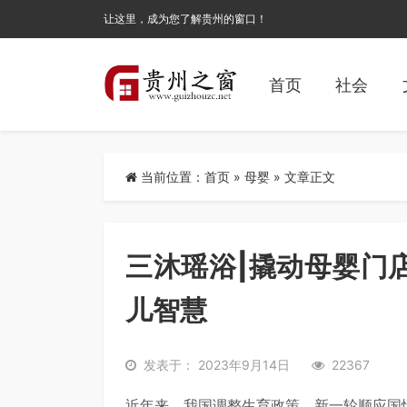
让这里，成为您了解贵州的窗口！
首页
社会
当前位置：
首页
»
母婴
» 文章正文
三沐瑶浴|撬动母婴门
儿智慧
发表于： 2023年9月14日
22367
近年来，我国调整生育政策，新一轮顺应国