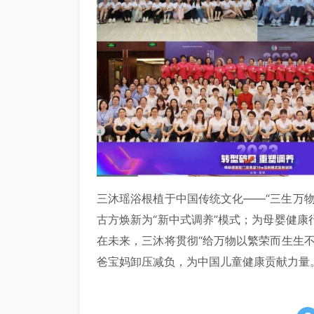
三沐瑶浴根植于中国传统文化——“三生万
古方焕新为“新中式调养”模式；为母婴健
在未来，三沐将贯彻“给万物以繁荣而生生
爸宝妈卸压减负，为中国儿童健康贡献力量