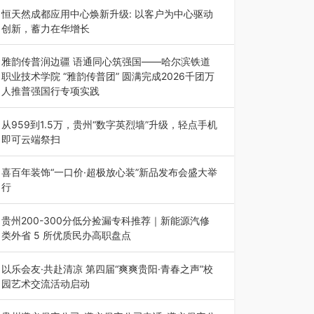
动目的地”（贵州站）主题…
恒天然成都应用中心焕新升级: 以客户为中心驱动
创新，蓄力在华增长
融合全球研发实力与本土洞察，深化客户共创，赋
能西南市场创新发展 （7月27日，成…
雅韵传普润边疆 语通同心筑强国——哈尔滨铁道
职业技术学院 “雅韵传普团” 圆满完成2026千团万
人推普强国行专项实践
为扎实推进2026“千团万人推普强国行”大学生暑
期社会实践，牢牢紧扣 “雅韵传普…
从959到1.5万，贵州“数字英烈墙”升级，轻点手机
即可云端祭扫
八一建军节到来之际，由贵州省退役军人事务厅指
导，贵阳市退役军人事务局联合贵州广电…
喜百年装饰“一口价·超极放心装”新品发布会盛大举
行
2026年7月31日，喜百年装饰“一口价·超极放心
装”新品发布会在贵阳隆重举行。…
贵州200-300分低分捡漏专科推荐｜新能源汽修
类外省 5 所优质民办高职盘点
在贵州省高考志愿填报体系中，200至300分数段
考生可选择的省内工科、新能源汽车…
以乐会友·共赴清凉 第四届“爽爽贵阳·青春之声”校
园艺术交流活动启动
七月的贵阳，清风送爽，第四届“爽爽贵阳·青春之
声”校园管弦乐（合唱）艺术交流活动…