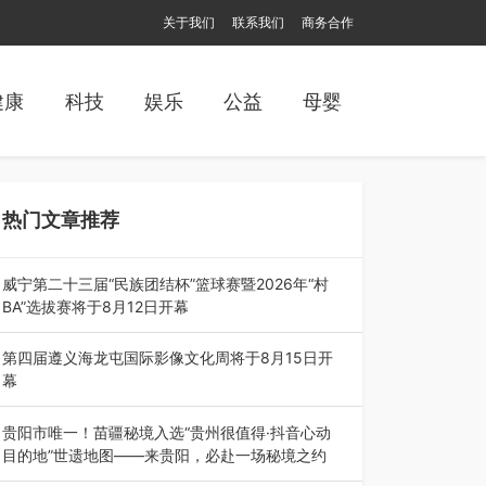
关于我们
联系我们
商务合作
健康
科技
娱乐
公益
母婴
热门文章推荐
威宁第二十三届“民族团结杯”篮球赛暨2026年“村
BA”选拔赛将于8月12日开幕
8月7日，威宁彝族回族苗族自治县第二十三届“民
族团结杯”篮球赛暨2026年“村B…
第四届遵义海龙屯国际影像文化周将于8月15日开
幕
8月7日，第四届遵义海龙屯国际影像文化周媒体
通气会在世界文化遗产地海龙屯核心景区…
贵阳市唯一！苗疆秘境入选“贵州很值得·抖音心动
目的地”世遗地图——来贵阳，必赴一场秘境之约
2026年7月21日，2026年“贵州很值得”暨抖音“心