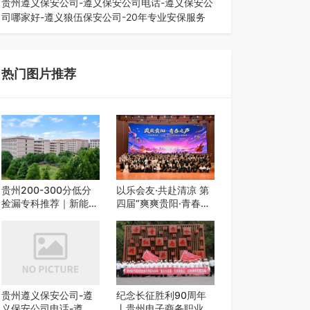
贵州遵义保安公司-遵义保安公司电话-遵义保安公
司哪家好-遵义狼伍保安公司-20年专业安保服务
在遵义，不管是企业园区运营、小区物业管理、建
筑工地施工、商业商场经营，还是举办各…
热门图片推荐
贵州200-300分低分
以乐会友·共赴清凉 第
捡漏专科推荐｜新能源
四届“爽爽贵阳·青春之
汽修类外省 5 所优质
声”校园艺术交流活动
民办高职盘点
启动
贵州遵义保安公司-遵
纪念长征胜利90周年
义保安公司电话-遵义
丨贵州电子商务职业技