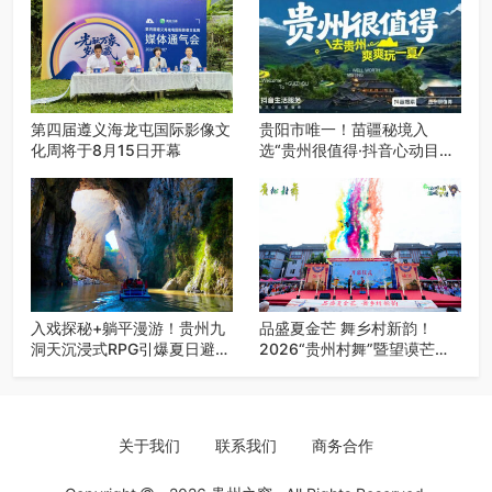
第四届遵义海龙屯国际影像文
贵阳市唯一！苗疆秘境入
化周将于8月15日开幕
选“贵州很值得·抖音心动目的
地”世遗地图——来贵阳，必
赴一场秘境之约
入戏探秘+躺平漫游！贵州九
品盛夏金芒 舞乡村新韵！
洞天沉浸式RPG引爆夏日避暑
2026“贵州村舞”暨望谟芒果
游
丰收季促消费活动盛大启幕
关于我们
联系我们
商务合作