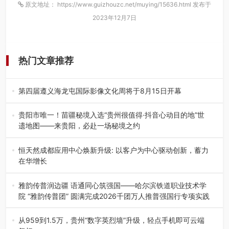
原文地址： https://www.guizhouzc.net/muying/15636.html 发布于
2023年12月7日
热门文章推荐
第四届遵义海龙屯国际影像文化周将于8月15日开幕
8月7日，第四届遵义海龙屯国际影像文化周媒体通气会在世
界文化遗产地海龙屯核心景区…
贵阳市唯一！苗疆秘境入选“贵州很值得·抖音心动目的地”世
遗地图——来贵阳，必赴一场秘境之约
2026年7月21日，2026年“贵州很值得”暨抖音“心动目的
地”（贵州站）主题…
恒天然成都应用中心焕新升级: 以客户为中心驱动创新，蓄力
在华增长
融合全球研发实力与本土洞察，深化客户共创，赋能西南市
场创新发展 （7月27日，成…
雅韵传普润边疆 语通同心筑强国——哈尔滨铁道职业技术学
院 “雅韵传普团” 圆满完成2026千团万人推普强国行专项实践
为扎实推进2026“千团万人推普强国行”大学生暑期社会实
践，牢牢紧扣 “雅韵传普…
从959到1.5万，贵州“数字英烈墙”升级，轻点手机即可云端