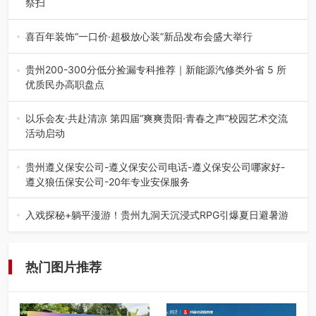
祭扫
八一建军节到来之际，由贵州省退役军人事务厅指导，贵阳
市退役军人事务局联合贵州广电…
喜百年装饰“一口价·超极放心装”新品发布会盛大举行
2026年7月31日，喜百年装饰“一口价·超极放心装”新品发布
会在贵阳隆重举行。…
贵州200-300分低分捡漏专科推荐｜新能源汽修类外省 5 所
优质民办高职盘点
在贵州省高考志愿填报体系中，200至300分数段考生可选择
的省内工科、新能源汽车…
以乐会友·共赴清凉 第四届“爽爽贵阳·青春之声”校园艺术交流
活动启动
七月的贵阳，清风送爽，第四届“爽爽贵阳·青春之声”校园管
弦乐（合唱）艺术交流活动…
贵州遵义保安公司-遵义保安公司电话-遵义保安公司哪家好-
遵义狼伍保安公司-20年专业安保服务
在遵义，不管是企业园区运营、小区物业管理、建筑工地施
工、商业商场经营，还是举办各…
入戏探秘+躺平漫游！贵州九洞天沉浸式RPG引爆夏日避暑游
入伏后的贵州，清凉依旧。而在毕节深处的九洞天景区，贵
州首个水上喀斯特沉浸式RPG…
热门图片推荐