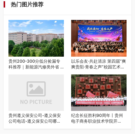
热门图片推荐
贵州200-300分低分捡漏专
以乐会友·共赴清凉 第四届“爽
科推荐｜新能源汽修类外省 5
爽贵阳·青春之声”校园艺术交
所优质民办高职盘点
流活动启动
贵州遵义保安公司-遵义保安
纪念长征胜利90周年丨贵州
公司电话-遵义保安公司哪家
电子商务职业技术学院开
好-遵义狼伍保安公司-20年专
展“重走长征路・传承报国
业安保服务
志”红色研学实践活动