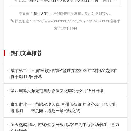
本文采用
知识共享署名-相同方式共享 4.0 国际许可协议
进行许可
本文由「
贵州之窗
」 原创或整理后发布，欢迎分享和转发。
原文地址： https://www.guizhouzc.net/muying/16717.html 发布于
2024年1月9日
热门文章推荐
威宁第二十三届“民族团结杯”篮球赛暨2026年“村BA”选拔赛
将于8月12日开幕
8月7日，威宁彝族回族苗族自治县第二十三届“民族团结
杯”篮球赛暨2026年“村B…
第四届遵义海龙屯国际影像文化周将于8月15日开幕
8月7日，第四届遵义海龙屯国际影像文化周媒体通气会在世
界文化遗产地海龙屯核心景区…
贵阳市唯一！苗疆秘境入选“贵州很值得·抖音心动目的地”世
遗地图——来贵阳，必赴一场秘境之约
2026年7月21日，2026年“贵州很值得”暨抖音“心动目的
地”（贵州站）主题…
恒天然成都应用中心焕新升级: 以客户为中心驱动创新，蓄力
在华增长