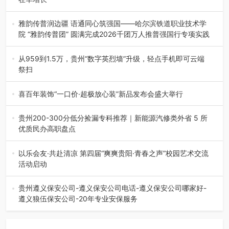
融合全球研发实力与本土洞察，深化客户共创，赋能西南市
场创新发展 （7月27日，成…
雅韵传普润边疆 语通同心筑强国——哈尔滨铁道职业技术学
院 “雅韵传普团” 圆满完成2026千团万人推普强国行专项实践
为扎实推进2026“千团万人推普强国行”大学生暑期社会实
践，牢牢紧扣 “雅韵传普…
从959到1.5万，贵州“数字英烈墙”升级，轻点手机即可云端
祭扫
八一建军节到来之际，由贵州省退役军人事务厅指导，贵阳
市退役军人事务局联合贵州广电…
喜百年装饰“一口价·超极放心装”新品发布会盛大举行
2026年7月31日，喜百年装饰“一口价·超极放心装”新品发布
会在贵阳隆重举行。…
贵州200-300分低分捡漏专科推荐｜新能源汽修类外省 5 所
优质民办高职盘点
在贵州省高考志愿填报体系中，200至300分数段考生可选择
的省内工科、新能源汽车…
以乐会友·共赴清凉 第四届“爽爽贵阳·青春之声”校园艺术交流
活动启动
七月的贵阳，清风送爽，第四届“爽爽贵阳·青春之声”校园管
弦乐（合唱）艺术交流活动…
贵州遵义保安公司-遵义保安公司电话-遵义保安公司哪家好-
遵义狼伍保安公司-20年专业安保服务
在遵义，不管是企业园区运营、小区物业管理、建筑工地施
工、商业商场经营，还是举办各…