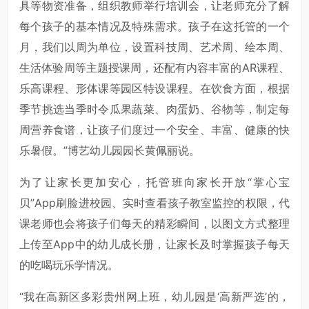
具等物资准备，组织教师举行培训会，让老师充分了解
每个孩子的基本情况及特殊需求。孩子在这托管的一个
月，我们以周为单位，设置科技周、艺术周、绘本周、
生活体验周等主题授课周，还配有内容丰富的AR课程、
乐高课程、形体课等园区特设课程。在饮食方面，根据
季节挑选当季时令瓜果蔬菜、肉蛋奶、谷物等，制定每
周营养食谱，让孩子们度过一个安全、丰富、健康的快
乐暑假。”博艺幼儿园园长黄佩丽说。
为了让家长更加安心，托管班向家长开放“掌心宝
贝”App刷脸进校园、实时查看孩子教室监控的权限，代
课老师也会将孩子们每天的精彩瞬间，以图文方式整理
上传至App中的幼儿成长册，让家长及时掌握孩子每天
的吃喝玩乐学情况。
“我在高新区多彩贵州网上班，幼儿园是‘高新严选’的，