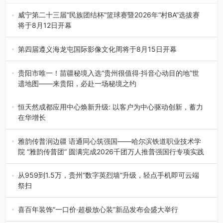
威宁第二十三届“民族团结杯”篮球赛暨2026年“村BA”选拔赛
将于8月12日开幕
8月7日，威宁彝族回族苗族自治县第二十三届“民族团结
杯”篮球赛暨2026年“村B…
第四届遵义海龙屯国际影像文化周将于8月15日开幕
8月7日，第四届遵义海龙屯国际影像文化周媒体通气会在世
界文化遗产地海龙屯核心景区…
贵阳市唯一！苗疆秘境入选“贵州很值得·抖音心动目的地”世
遗地图——来贵阳，必赴一场秘境之约
2026年7月21日，2026年“贵州很值得”暨抖音“心动目的
地”（贵州站）主题…
恒天然成都应用中心焕新升级: 以客户为中心驱动创新，蓄力
在华增长
融合全球研发实力与本土洞察，深化客户共创，赋能西南市
场创新发展 （7月27日，成…
雅韵传普润边疆 语通同心筑强国——哈尔滨铁道职业技术学
院 “雅韵传普团” 圆满完成2026千团万人推普强国行专项实践
为扎实推进2026“千团万人推普强国行”大学生暑期社会实
践，牢牢紧扣 “雅韵传普…
从959到1.5万，贵州“数字英烈墙”升级，轻点手机即可云端
祭扫
八一建军节到来之际，由贵州省退役军人事务厅指导，贵阳
市退役军人事务局联合贵州广电…
喜百年装饰“一口价·超极放心装”新品发布会盛大举行
2026年7月31日，喜百年装饰“一口价·超极放心装”新品发布