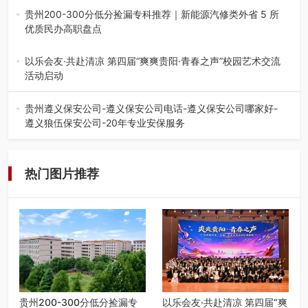
会在贵阳隆重举行。…
贵州200-300分低分捡漏专科推荐｜新能源汽修类外省 5 所
优质民办高职盘点
在贵州省高考志愿填报体系中，200至300分数段考生可选择
的省内工科、新能源汽车…
以乐会友·共赴清凉 第四届“爽爽贵阳·青春之声”校园艺术交流
活动启动
七月的贵阳，清风送爽，第四届“爽爽贵阳·青春之声”校园管
弦乐（合唱）艺术交流活动…
贵州遵义保安公司-遵义保安公司电话-遵义保安公司哪家好-
遵义狼伍保安公司-20年专业安保服务
在遵义，不管是企业园区运营、小区物业管理、建筑工地施
工、商业商场经营，还是举办各…
热门图片推荐
贵州200-300分低分捡漏专
以乐会友·共赴清凉 第四届“爽