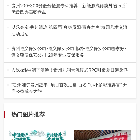
会在贵阳隆重举行。…
贵州200-300分低分捡漏专科推荐｜新能源汽修类外省 5 所
优质民办高职盘点
在贵州省高考志愿填报体系中，200至300分数段考生可选择
的省内工科、新能源汽车…
以乐会友·共赴清凉 第四届“爽爽贵阳·青春之声”校园艺术交流
活动启动
七月的贵阳，清风送爽，第四届“爽爽贵阳·青春之声”校园管
弦乐（合唱）艺术交流活动…
贵州遵义保安公司-遵义保安公司电话-遵义保安公司哪家好-
遵义狼伍保安公司-20年专业安保服务
在遵义，不管是企业园区运营、小区物业管理、建筑工地施
工、商业商场经营，还是举办各…
入戏探秘+躺平漫游！贵州九洞天沉浸式RPG引爆夏日避暑游
入伏后的贵州，清凉依旧。而在毕节深处的九洞天景区，贵
州首个水上喀斯特沉浸式RPG…
“贵州娃讲贵州故事” 项目首发启幕 百名 “小小多彩推荐官” 开
启公益成长之旅
近日，由贵州教育出版社、阅美黔途阅见中国全国阅读行动
网络贵州站，遵义融媒体传媒集…
热门图片推荐