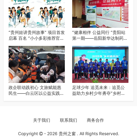
“贵州娃讲贵州故事” 项目首发
“健康相伴 公益同行 ”贵阳站
启幕 百名 “小小多彩推荐官”
第一期——岳阳新华达制药贵
开启公益成长之旅
阳社区健康公益科普活动
政企联动践初心 文旅赋能惠
足球少年 追觅未来：追觅公
民生——白云区以公益实践绘
益助力乡村少年勇夺“乡村振
就“十五五”规划落实新图景
兴杯”亚季军
关于我们
联系我们
商务合作
Copyright
- 2026
贵州之窗
. All Rights Reserved.