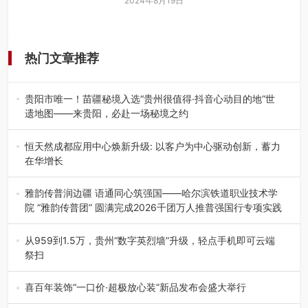
2024年8月19日
热门文章推荐
贵阳市唯一！苗疆秘境入选“贵州很值得·抖音心动目的地”世
遗地图——来贵阳，必赴一场秘境之约
2026年7月21日，2026年“贵州很值得”暨抖音“心动目的
地”（贵州站）主题…
恒天然成都应用中心焕新升级: 以客户为中心驱动创新，蓄力
在华增长
融合全球研发实力与本土洞察，深化客户共创，赋能西南市
场创新发展 （7月27日，成…
雅韵传普润边疆 语通同心筑强国——哈尔滨铁道职业技术学
院 “雅韵传普团” 圆满完成2026千团万人推普强国行专项实践
为扎实推进2026“千团万人推普强国行”大学生暑期社会实
践，牢牢紧扣 “雅韵传普…
从959到1.5万，贵州“数字英烈墙”升级，轻点手机即可云端
祭扫
八一建军节到来之际，由贵州省退役军人事务厅指导，贵阳
市退役军人事务局联合贵州广电…
喜百年装饰“一口价·超极放心装”新品发布会盛大举行
2026年7月31日，喜百年装饰“一口价·超极放心装”新品发布