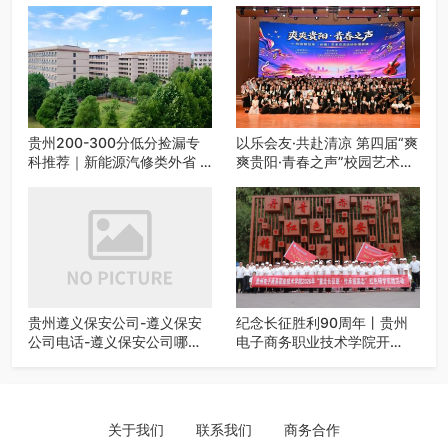
贵州200-300分低分捡漏专
以乐会友·共赴清凉 第四届“爽
科推荐｜新能源汽修类外省 5
爽贵阳·青春之声”校园艺术交
所优质民办高职盘点
流活动启动
贵州遵义保安公司-遵义保安
纪念长征胜利90周年丨贵州
公司电话-遵义保安公司哪家
电子商务职业技术学院开
好-遵义狼伍保安公司-20年专
展“重走长征路・传承报国
业安保服务
志”红色研学实践活动
关于我们
联系我们
商务合作