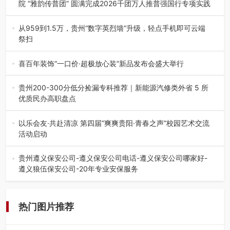
院 “雅韵传普团” 圆满完成2026千团万人推普强国行专项实践
为扎实推进2026“千团万人推普强国行”大学生暑期社会实
践，牢牢紧扣 “雅韵传普…
从959到1.5万，贵州“数字英烈墙”升级，轻点手机即可云端
祭扫
八一建军节到来之际，由贵州省退役军人事务厅指导，贵阳
市退役军人事务局联合贵州广电…
喜百年装饰“一口价·超极放心装”新品发布会盛大举行
2026年7月31日，喜百年装饰“一口价·超极放心装”新品发布
会在贵阳隆重举行。…
贵州200-300分低分捡漏专科推荐｜新能源汽修类外省 5 所
优质民办高职盘点
在贵州省高考志愿填报体系中，200至300分数段考生可选择
的省内工科、新能源汽车…
以乐会友·共赴清凉 第四届“爽爽贵阳·青春之声”校园艺术交流
活动启动
七月的贵阳，清风送爽，第四届“爽爽贵阳·青春之声”校园管
弦乐（合唱）艺术交流活动…
贵州遵义保安公司-遵义保安公司电话-遵义保安公司哪家好-
遵义狼伍保安公司-20年专业安保服务
在遵义，不管是企业园区运营、小区物业管理、建筑工地施
工、商业商场经营，还是举办各…
热门图片推荐