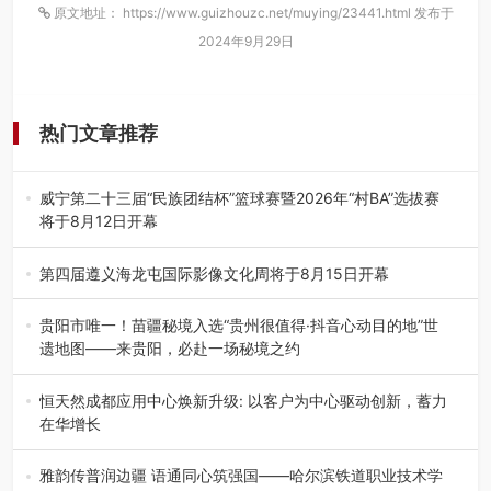
原文地址： https://www.guizhouzc.net/muying/23441.html 发布于
2024年9月29日
热门文章推荐
威宁第二十三届“民族团结杯”篮球赛暨2026年“村BA”选拔赛
将于8月12日开幕
8月7日，威宁彝族回族苗族自治县第二十三届“民族团结
杯”篮球赛暨2026年“村B…
第四届遵义海龙屯国际影像文化周将于8月15日开幕
8月7日，第四届遵义海龙屯国际影像文化周媒体通气会在世
界文化遗产地海龙屯核心景区…
贵阳市唯一！苗疆秘境入选“贵州很值得·抖音心动目的地”世
遗地图——来贵阳，必赴一场秘境之约
2026年7月21日，2026年“贵州很值得”暨抖音“心动目的
地”（贵州站）主题…
恒天然成都应用中心焕新升级: 以客户为中心驱动创新，蓄力
在华增长
融合全球研发实力与本土洞察，深化客户共创，赋能西南市
场创新发展 （7月27日，成…
雅韵传普润边疆 语通同心筑强国——哈尔滨铁道职业技术学