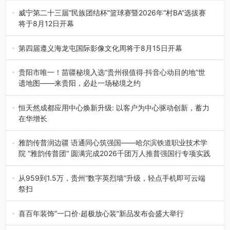
威宁第二十三届“民族团结杯”篮球赛暨2026年“村BA”选拔赛
将于8月12日开幕
8月7日，威宁彝族回族苗族自治县第二十三届“民族团结
杯”篮球赛暨2026年“村B…
第四届遵义海龙屯国际影像文化周将于8月15日开幕
8月7日，第四届遵义海龙屯国际影像文化周媒体通气会在世
界文化遗产地海龙屯核心景区…
贵阳市唯一！苗疆秘境入选“贵州很值得·抖音心动目的地”世
遗地图——来贵阳，必赴一场秘境之约
2026年7月21日，2026年“贵州很值得”暨抖音“心动目的
地”（贵州站）主题…
恒天然成都应用中心焕新升级: 以客户为中心驱动创新，蓄力
在华增长
融合全球研发实力与本土洞察，深化客户共创，赋能西南市
场创新发展 （7月27日，成…
雅韵传普润边疆 语通同心筑强国——哈尔滨铁道职业技术学
院 “雅韵传普团” 圆满完成2026千团万人推普强国行专项实践
为扎实推进2026“千团万人推普强国行”大学生暑期社会实
践，牢牢紧扣 “雅韵传普…
从959到1.5万，贵州“数字英烈墙”升级，轻点手机即可云端
祭扫
八一建军节到来之际，由贵州省退役军人事务厅指导，贵阳
市退役军人事务局联合贵州广电…
喜百年装饰“一口价·超极放心装”新品发布会盛大举行
2026年7月31日，喜百年装饰“一口价·超极放心装”新品发布