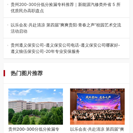
会在贵阳隆重举行。…
贵州200-300分低分捡漏专科推荐｜新能源汽修类外省 5 所
优质民办高职盘点
在贵州省高考志愿填报体系中，200至300分数段考生可选择
的省内工科、新能源汽车…
以乐会友·共赴清凉 第四届“爽爽贵阳·青春之声”校园艺术交流
活动启动
七月的贵阳，清风送爽，第四届“爽爽贵阳·青春之声”校园管
弦乐（合唱）艺术交流活动…
贵州遵义保安公司-遵义保安公司电话-遵义保安公司哪家好-
遵义狼伍保安公司-20年专业安保服务
在遵义，不管是企业园区运营、小区物业管理、建筑工地施
工、商业商场经营，还是举办各…
热门图片推荐
贵州200-300分低分捡漏专
以乐会友·共赴清凉 第四届“爽