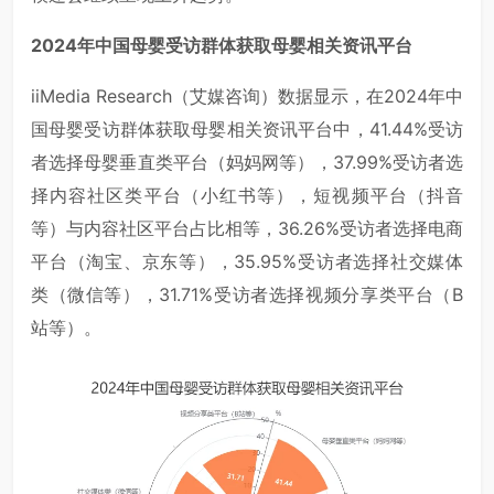
2024年中国母婴受访群体获取母婴相关资讯平台
iiMedia Research（艾媒咨询）数据显示，在2024年中
国母婴受访群体获取母婴相关资讯平台中，41.44%受访
者选择母婴垂直类平台（妈妈网等），37.99%受访者选
择内容社区类平台（小红书等），短视频平台（抖音
等）与内容社区平台占比相等，36.26%受访者选择电商
平台（淘宝、京东等），35.95%受访者选择社交媒体
类（微信等），31.71%受访者选择视频分享类平台（B
站等）。