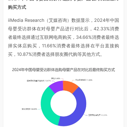
购买方式
iiMedia Research（艾媒咨询）数据显示，2024年中国
母婴受访群体在对母婴产品进行对比后，42.33%消费
者最终选择通过互联网电商购买，34.66%消费者最终选
择实体店购买，11.66%消费者最终选择在平台直接购
买，10.87%消费者选择朋友圈代购等其他方式。