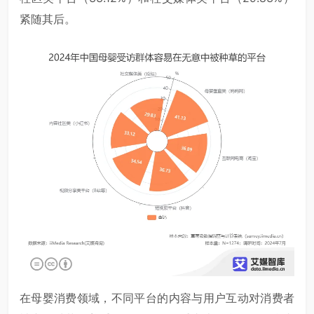
紧随其后。
在母婴消费领域，不同平台的内容与用户互动对消费者