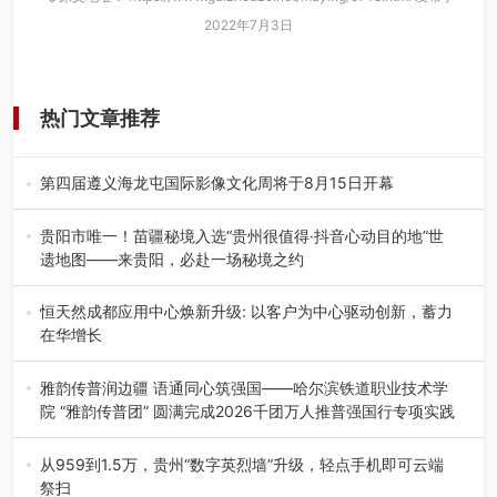
2022年7月3日
热门文章推荐
第四届遵义海龙屯国际影像文化周将于8月15日开幕
8月7日，第四届遵义海龙屯国际影像文化周媒体通气会在世
界文化遗产地海龙屯核心景区…
贵阳市唯一！苗疆秘境入选“贵州很值得·抖音心动目的地”世
遗地图——来贵阳，必赴一场秘境之约
2026年7月21日，2026年“贵州很值得”暨抖音“心动目的
地”（贵州站）主题…
恒天然成都应用中心焕新升级: 以客户为中心驱动创新，蓄力
在华增长
融合全球研发实力与本土洞察，深化客户共创，赋能西南市
场创新发展 （7月27日，成…
雅韵传普润边疆 语通同心筑强国——哈尔滨铁道职业技术学
院 “雅韵传普团” 圆满完成2026千团万人推普强国行专项实践
为扎实推进2026“千团万人推普强国行”大学生暑期社会实
践，牢牢紧扣 “雅韵传普…
从959到1.5万，贵州“数字英烈墙”升级，轻点手机即可云端
祭扫