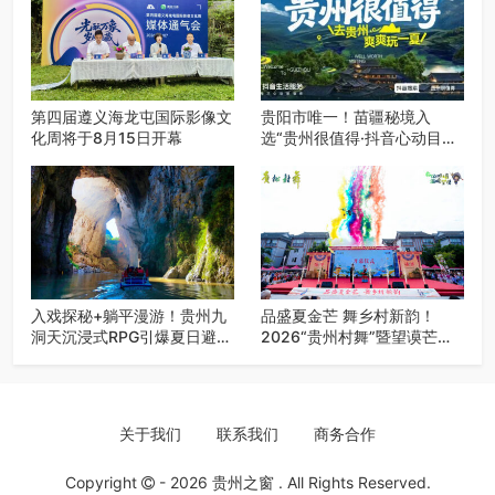
第四届遵义海龙屯国际影像文
贵阳市唯一！苗疆秘境入
化周将于8月15日开幕
选“贵州很值得·抖音心动目的
地”世遗地图——来贵阳，必
赴一场秘境之约
入戏探秘+躺平漫游！贵州九
品盛夏金芒 舞乡村新韵！
洞天沉浸式RPG引爆夏日避暑
2026“贵州村舞”暨望谟芒果
游
丰收季促消费活动盛大启幕
关于我们
联系我们
商务合作
Copyright
- 2026
贵州之窗
. All Rights Reserved.