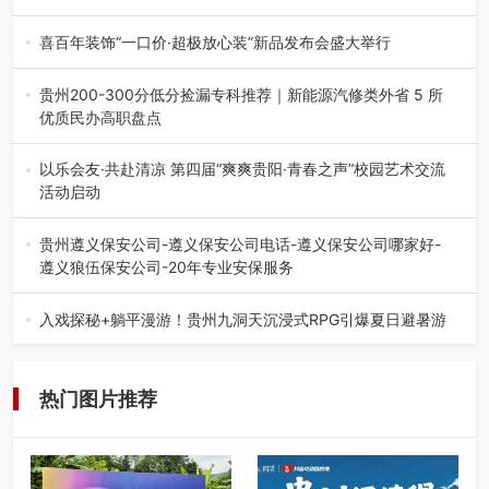
八一建军节到来之际，由贵州省退役军人事务厅指导，贵阳
市退役军人事务局联合贵州广电…
喜百年装饰“一口价·超极放心装”新品发布会盛大举行
2026年7月31日，喜百年装饰“一口价·超极放心装”新品发布
会在贵阳隆重举行。…
贵州200-300分低分捡漏专科推荐｜新能源汽修类外省 5 所
优质民办高职盘点
在贵州省高考志愿填报体系中，200至300分数段考生可选择
的省内工科、新能源汽车…
以乐会友·共赴清凉 第四届“爽爽贵阳·青春之声”校园艺术交流
活动启动
七月的贵阳，清风送爽，第四届“爽爽贵阳·青春之声”校园管
弦乐（合唱）艺术交流活动…
贵州遵义保安公司-遵义保安公司电话-遵义保安公司哪家好-
遵义狼伍保安公司-20年专业安保服务
在遵义，不管是企业园区运营、小区物业管理、建筑工地施
工、商业商场经营，还是举办各…
入戏探秘+躺平漫游！贵州九洞天沉浸式RPG引爆夏日避暑游
入伏后的贵州，清凉依旧。而在毕节深处的九洞天景区，贵
州首个水上喀斯特沉浸式RPG…
热门图片推荐