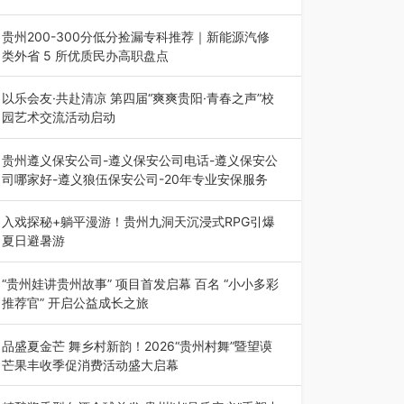
2026年7月31日，喜百年装饰“一口价·超极放心
装”新品发布会在贵阳隆重举行。…
贵州200-300分低分捡漏专科推荐｜新能源汽修
类外省 5 所优质民办高职盘点
在贵州省高考志愿填报体系中，200至300分数段
考生可选择的省内工科、新能源汽车…
以乐会友·共赴清凉 第四届“爽爽贵阳·青春之声”校
园艺术交流活动启动
七月的贵阳，清风送爽，第四届“爽爽贵阳·青春之
声”校园管弦乐（合唱）艺术交流活动…
贵州遵义保安公司-遵义保安公司电话-遵义保安公
司哪家好-遵义狼伍保安公司-20年专业安保服务
在遵义，不管是企业园区运营、小区物业管理、建
筑工地施工、商业商场经营，还是举办各…
入戏探秘+躺平漫游！贵州九洞天沉浸式RPG引爆
夏日避暑游
入伏后的贵州，清凉依旧。而在毕节深处的九洞天
景区，贵州首个水上喀斯特沉浸式RPG…
“贵州娃讲贵州故事” 项目首发启幕 百名 “小小多彩
推荐官” 开启公益成长之旅
近日，由贵州教育出版社、阅美黔途阅见中国全国
阅读行动网络贵州站，遵义融媒体传媒集…
品盛夏金芒 舞乡村新韵！2026“贵州村舞”暨望谟
芒果丰收季促消费活动盛大启幕
盛夏瑶乡，金芒盈野，歌舞飞扬。7月22日，
2026“贵州村舞”暨望谟芒果丰收季促…