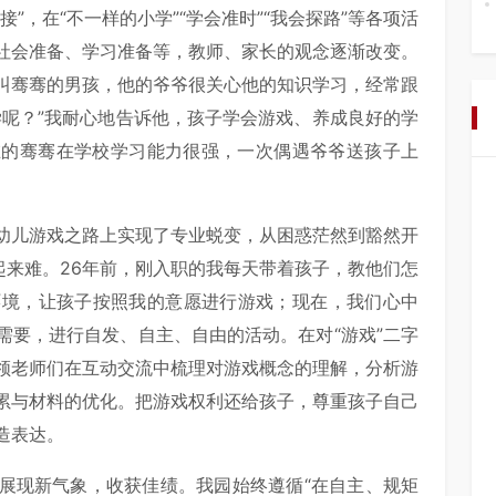
”，在“不一样的小学”“学会准时”“我会探路”等各项活
社会准备、学习准备等，教师、家长的观念逐渐改变。
叫骞骞的男孩，他的爷爷很关心他的知识学习，经常跟
学呢？”我耐心地告诉他，孩子学会游戏、养成良好的学
在的骞骞在学校学习能力很强，一次偶遇爷爷送孩子上
幼儿游戏之路上实现了专业蜕变，从困惑茫然到豁然开
起来难。26年前，刚入职的我每天带着孩子，教他们怎
环境，让孩子按照我的意愿进行游戏；现在，我们心中
需要，进行自发、自主、自由的活动。在对“游戏”二字
领老师们在互动交流中梳理对游戏概念的理解，分析游
累与材料的优化。把游戏权利还给孩子，尊重孩子自己
造表达。
展现新气象，收获佳绩。我园始终遵循“在自主、规矩