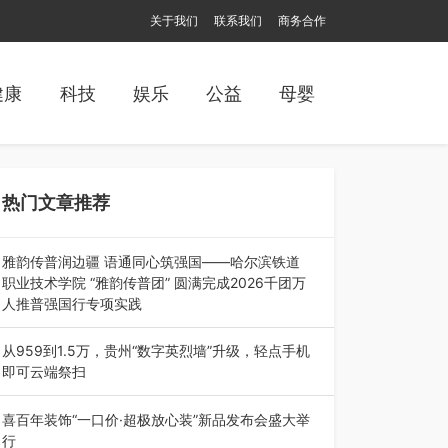
关于我们
联系我们
商务合作
健康
科技
娱乐
公益
母婴
热门文章推荐
雅韵传普润边疆 语通同心筑强国——哈尔滨铁道
职业技术学院 “雅韵传普团” 圆满完成2026千团万
人推普强国行专项实践
为扎实推进2026“千团万人推普强国行”大学生暑
期社会实践，牢牢紧扣 “雅韵传普…
从959到1.5万，贵州“数字英烈墙”升级，轻点手机
即可云端祭扫
八一建军节到来之际，由贵州省退役军人事务厅指
导，贵阳市退役军人事务局联合贵州广电…
喜百年装饰“一口价·超极放心装”新品发布会盛大举
行