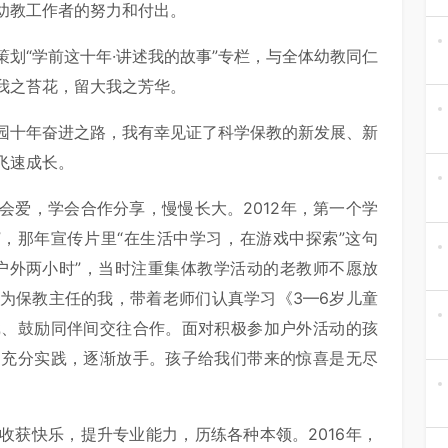
幼教工作者的努力和付出。
划“学前这十年·讲述我的故事”专栏，与全体幼教同仁
我之苔花，留大我之芳华。
园十年奋进之路，我有幸见证了科学保教的新发展、新
飞速成长。
会爱，学会合作分享，慢慢长大。2012年，第一个学
”，那年宣传片里“在生活中学习，在游戏中探索”这句
户外两小时”，当时注重集体教学活动的老教师不愿放
为保教主任的我，带着老师们认真学习《3—6岁儿童
戏、鼓励同伴间交往合作。面对积极参加户外活动的孩
，充分实践，逐渐放手。孩子给我们带来的惊喜是无尽
收获快乐，提升专业能力，历练各种本领。2016年，