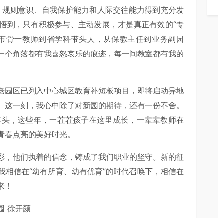
、规则意识、自我保护能力和人际交往能力得到充分发
悟到，只有积极参与、主动发展，才是真正有效的“专
从市骨干教师到省学科带头人，从保教主任到业务副园
一个角落都有我喜怒哀乐的痕迹，每一间教室都有我的
老园区已列入中心城区教育补短板项目，即将启动异地
。这一刻，我心中除了对新园的期待，还有一份不舍。
年头，这些年，一茬茬孩子在这里成长，一辈辈教师在
青春点亮的美好时光。
彩，他们执着的信念，铸成了我们职业的坚守。新的征
我相信在“幼有所育、幼有优育”的时代召唤下，相信在
来！
园 徐开颜