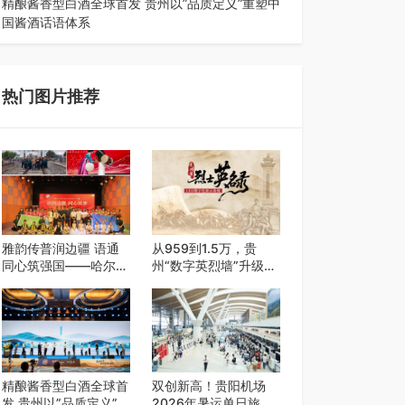
精酿酱香型白酒全球首发 贵州以”品质定义”重塑中
国酱酒话语体系
——九大酒厂联合签署品质公约 企业标准严于国
标 "卖酒向卖生活方式转变"战略…
热门图片推荐
雅韵传普润边疆 语通
从959到1.5万，贵
同心筑强国——哈尔滨
州“数字英烈墙”升级，
铁道职业技术学院 “雅
轻点手机即可云端祭扫
韵传普团” 圆满完成
2026千团万人推普强
国行专项实践
精酿酱香型白酒全球首
双创新高！贵阳机场
发 贵州以”品质定义”重
2026年暑运单日旅客