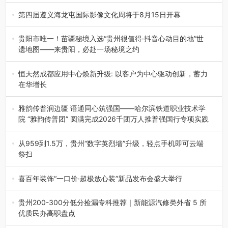
8月7日，威宁彝族回族苗族自治县第二十三届“民族团结
杯”篮球赛暨2026年“村B…
第四届遵义海龙屯国际影像文化周将于8月15日开幕
8月7日，第四届遵义海龙屯国际影像文化周媒体通气会在世
界文化遗产地海龙屯核心景区…
贵阳市唯一！苗疆秘境入选“贵州很值得·抖音心动目的地”世
遗地图——来贵阳，必赴一场秘境之约
2026年7月21日，2026年“贵州很值得”暨抖音“心动目的
地”（贵州站）主题…
恒天然成都应用中心焕新升级: 以客户为中心驱动创新，蓄力
在华增长
融合全球研发实力与本土洞察，深化客户共创，赋能西南市
场创新发展 （7月27日，成…
雅韵传普润边疆 语通同心筑强国——哈尔滨铁道职业技术学
院 “雅韵传普团” 圆满完成2026千团万人推普强国行专项实践
为扎实推进2026“千团万人推普强国行”大学生暑期社会实
践，牢牢紧扣 “雅韵传普…
从959到1.5万，贵州“数字英烈墙”升级，轻点手机即可云端
祭扫
八一建军节到来之际，由贵州省退役军人事务厅指导，贵阳
市退役军人事务局联合贵州广电…
喜百年装饰“一口价·超极放心装”新品发布会盛大举行
2026年7月31日，喜百年装饰“一口价·超极放心装”新品发布
会在贵阳隆重举行。…
贵州200-300分低分捡漏专科推荐｜新能源汽修类外省 5 所
优质民办高职盘点
在贵州省高考志愿填报体系中，200至300分数段考生可选择