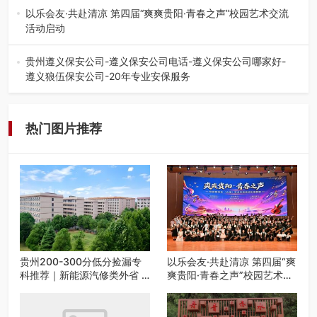
的省内工科、新能源汽车…
以乐会友·共赴清凉 第四届“爽爽贵阳·青春之声”校园艺术交流
活动启动
七月的贵阳，清风送爽，第四届“爽爽贵阳·青春之声”校园管
弦乐（合唱）艺术交流活动…
贵州遵义保安公司-遵义保安公司电话-遵义保安公司哪家好-
遵义狼伍保安公司-20年专业安保服务
在遵义，不管是企业园区运营、小区物业管理、建筑工地施
工、商业商场经营，还是举办各…
热门图片推荐
贵州200-300分低分捡漏专
以乐会友·共赴清凉 第四届“爽
科推荐｜新能源汽修类外省 5
爽贵阳·青春之声”校园艺术交
所优质民办高职盘点
流活动启动