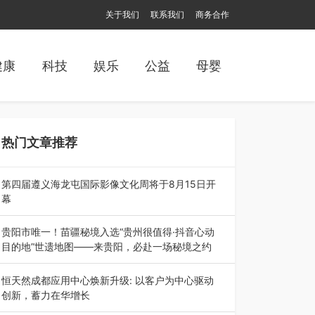
关于我们
联系我们
商务合作
健康
科技
娱乐
公益
母婴
热门文章推荐
第四届遵义海龙屯国际影像文化周将于8月15日开
幕
8月7日，第四届遵义海龙屯国际影像文化周媒体
通气会在世界文化遗产地海龙屯核心景区…
贵阳市唯一！苗疆秘境入选“贵州很值得·抖音心动
目的地”世遗地图——来贵阳，必赴一场秘境之约
2026年7月21日，2026年“贵州很值得”暨抖音“心
动目的地”（贵州站）主题…
恒天然成都应用中心焕新升级: 以客户为中心驱动
创新，蓄力在华增长
融合全球研发实力与本土洞察，深化客户共创，赋