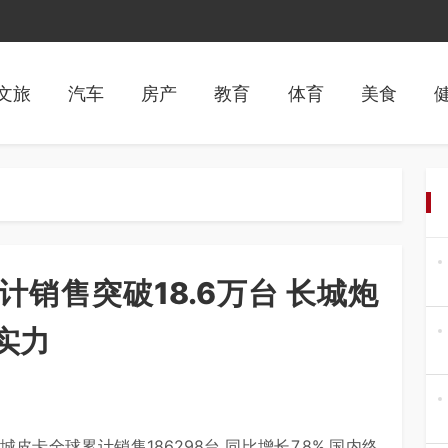
文旅
汽车
房产
教育
体育
美食
计销售突破18.6万台 长城炮
实力
城皮卡全球累计销售186298台,同比增长7.8%,国内终