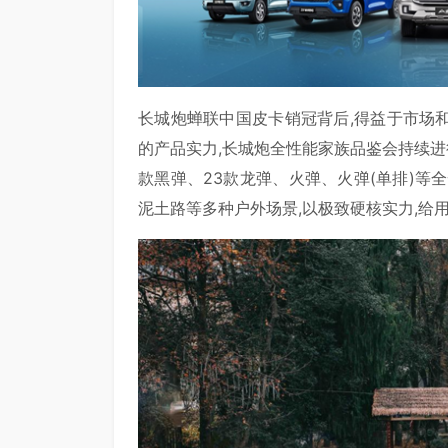
长城炮蝉联中国皮卡销冠背后,得益于市场
的产品实力,长城炮全性能家族品鉴会持续进
款黑弹、23款龙弹、火弹、火弹(单排)等
泥土路等多种户外场景,以极致硬核实力,给