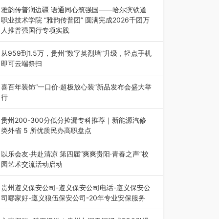
能西南市场创新发展 （7月27日，成…
雅韵传普润边疆 语通同心筑强国——哈尔滨铁道
职业技术学院 “雅韵传普团” 圆满完成2026千团万
人推普强国行专项实践
为扎实推进2026“千团万人推普强国行”大学生暑
期社会实践，牢牢紧扣 “雅韵传普…
从959到1.5万，贵州“数字英烈墙”升级，轻点手机
即可云端祭扫
八一建军节到来之际，由贵州省退役军人事务厅指
导，贵阳市退役军人事务局联合贵州广电…
喜百年装饰“一口价·超极放心装”新品发布会盛大举
行
2026年7月31日，喜百年装饰“一口价·超极放心
装”新品发布会在贵阳隆重举行。…
贵州200-300分低分捡漏专科推荐｜新能源汽修
类外省 5 所优质民办高职盘点
在贵州省高考志愿填报体系中，200至300分数段
考生可选择的省内工科、新能源汽车…
以乐会友·共赴清凉 第四届“爽爽贵阳·青春之声”校
园艺术交流活动启动
七月的贵阳，清风送爽，第四届“爽爽贵阳·青春之
声”校园管弦乐（合唱）艺术交流活动…
贵州遵义保安公司-遵义保安公司电话-遵义保安公
司哪家好-遵义狼伍保安公司-20年专业安保服务
在遵义，不管是企业园区运营、小区物业管理、建
筑工地施工、商业商场经营，还是举办各…