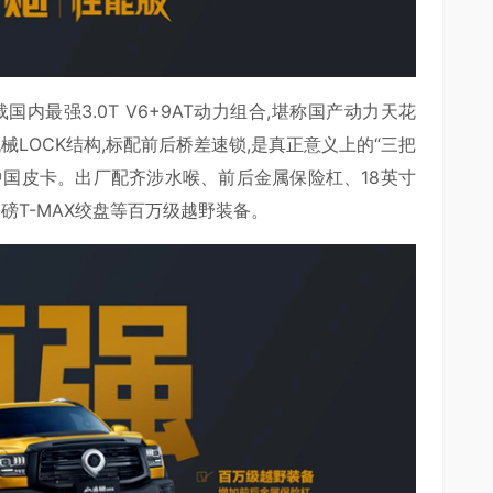
内最强3.0T V6+9AT动力组合,堪称国产动力天花
机械LOCK结构,标配前后桥差速锁,是真正意义上的“三把
中国皮卡。出厂配齐涉水喉、前后金属保险杠、18英寸
00磅T-MAX绞盘等百万级越野装备。