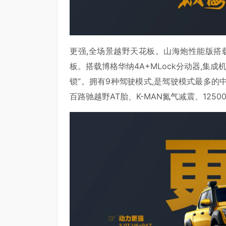
更强,全场景越野天花板。山海炮性能版搭载国
板。搭载博格华纳4A+MLock分动器,集成
锁”。拥有9种驾驶模式,是驾驶模式最多的
百路驰越野AT胎、K-MAN氮气减震、125