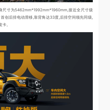
为5462mm*1992mm*1960mm,接近全尺寸级
首创后排电动滑移,靠背角达33度,后排空间领先同级,
皮卡。