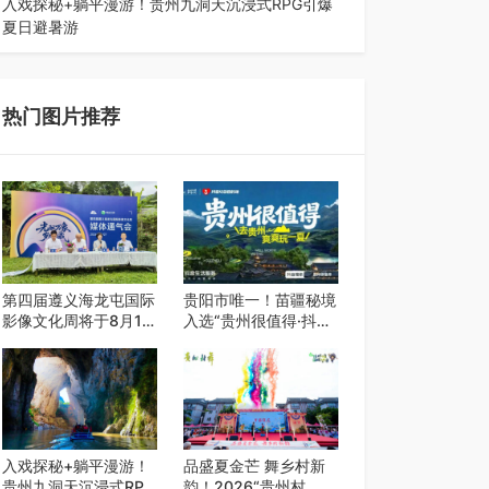
入戏探秘+躺平漫游！贵州九洞天沉浸式RPG引爆
夏日避暑游
入伏后的贵州，清凉依旧。而在毕节深处的九洞天
景区，贵州首个水上喀斯特沉浸式RPG…
热门图片推荐
第四届遵义海龙屯国际
贵阳市唯一！苗疆秘境
影像文化周将于8月15
入选“贵州很值得·抖音
日开幕
心动目的地”世遗地图
——来贵阳，必赴一场
秘境之约
入戏探秘+躺平漫游！
品盛夏金芒 舞乡村新
贵州九洞天沉浸式RPG
韵！2026“贵州村