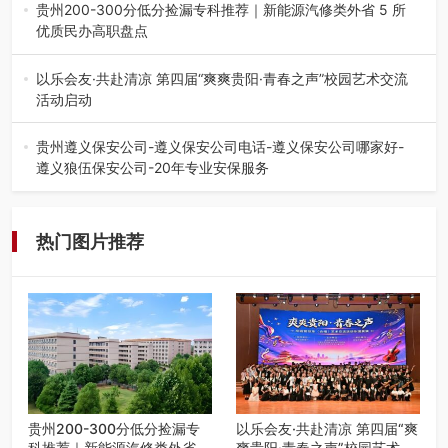
会在贵阳隆重举行。…
贵州200-300分低分捡漏专科推荐｜新能源汽修类外省 5 所
优质民办高职盘点
在贵州省高考志愿填报体系中，200至300分数段考生可选择
的省内工科、新能源汽车…
以乐会友·共赴清凉 第四届“爽爽贵阳·青春之声”校园艺术交流
活动启动
七月的贵阳，清风送爽，第四届“爽爽贵阳·青春之声”校园管
弦乐（合唱）艺术交流活动…
贵州遵义保安公司-遵义保安公司电话-遵义保安公司哪家好-
遵义狼伍保安公司-20年专业安保服务
在遵义，不管是企业园区运营、小区物业管理、建筑工地施
工、商业商场经营，还是举办各…
热门图片推荐
贵州200-300分低分捡漏专
以乐会友·共赴清凉 第四届“爽
科推荐｜新能源汽修类外省 5
爽贵阳·青春之声”校园艺术交