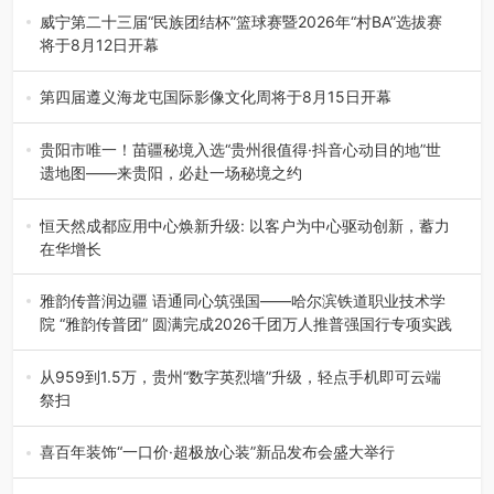
威宁第二十三届“民族团结杯”篮球赛暨2026年“村BA”选拔赛
将于8月12日开幕
8月7日，威宁彝族回族苗族自治县第二十三届“民族团结
杯”篮球赛暨2026年“村B…
第四届遵义海龙屯国际影像文化周将于8月15日开幕
8月7日，第四届遵义海龙屯国际影像文化周媒体通气会在世
界文化遗产地海龙屯核心景区…
贵阳市唯一！苗疆秘境入选“贵州很值得·抖音心动目的地”世
遗地图——来贵阳，必赴一场秘境之约
2026年7月21日，2026年“贵州很值得”暨抖音“心动目的
地”（贵州站）主题…
恒天然成都应用中心焕新升级: 以客户为中心驱动创新，蓄力
在华增长
融合全球研发实力与本土洞察，深化客户共创，赋能西南市
场创新发展 （7月27日，成…
雅韵传普润边疆 语通同心筑强国——哈尔滨铁道职业技术学
院 “雅韵传普团” 圆满完成2026千团万人推普强国行专项实践
为扎实推进2026“千团万人推普强国行”大学生暑期社会实
践，牢牢紧扣 “雅韵传普…
从959到1.5万，贵州“数字英烈墙”升级，轻点手机即可云端
祭扫
八一建军节到来之际，由贵州省退役军人事务厅指导，贵阳
市退役军人事务局联合贵州广电…
喜百年装饰“一口价·超极放心装”新品发布会盛大举行
2026年7月31日，喜百年装饰“一口价·超极放心装”新品发布