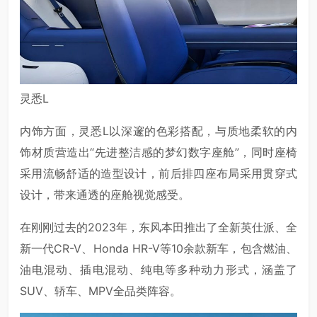
灵悉L
内饰方面，灵悉L以深邃的色彩搭配，与质地柔软的内
饰材质营造出“先进整洁感的梦幻数字座舱”，同时座椅
采用流畅舒适的造型设计，前后排四座布局采用贯穿式
设计，带来通透的座舱视觉感受。
在刚刚过去的2023年，东风本田推出了全新英仕派、全
新一代CR-V、Honda HR-V等10余款新车，包含燃油、
油电混动、插电混动、纯电等多种动力形式，涵盖了
SUV、轿车、MPV全品类阵容。