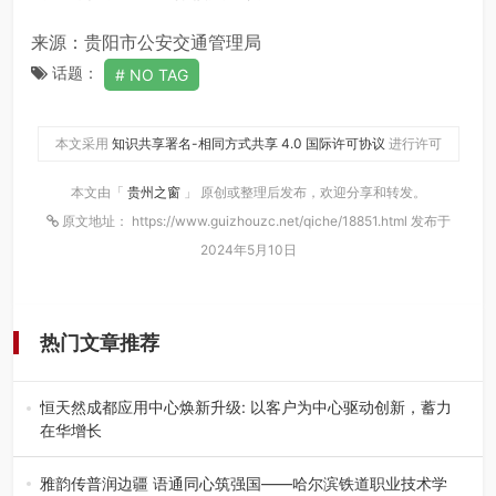
来源：贵阳市公安交通管理局
话题：
NO TAG
本文采用
知识共享署名-相同方式共享 4.0 国际许可协议
进行许可
本文由「
贵州之窗
」 原创或整理后发布，欢迎分享和转发。
原文地址： https://www.guizhouzc.net/qiche/18851.html 发布于
2024年5月10日
热门文章推荐
恒天然成都应用中心焕新升级: 以客户为中心驱动创新，蓄力
在华增长
融合全球研发实力与本土洞察，深化客户共创，赋能西南市
场创新发展 （7月27日，成…
雅韵传普润边疆 语通同心筑强国——哈尔滨铁道职业技术学