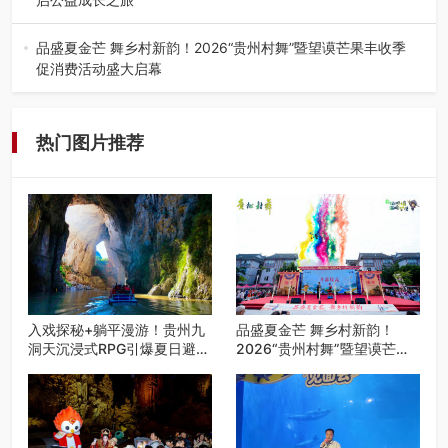
近日，由贵州教育出版社、阅美黔途阅见中国全国阅读行动
网络贵州站，遵义融媒体传媒集…
品盛夏金芒 舞乡村新韵！2026“贵州村舞”暨望谟芒果丰收季
促消费活动盛大启幕
盛夏瑶乡，金芒盈野，歌舞飞扬。7月22日，2026“贵州村
舞”暨望谟芒果丰收季促…
热门图片推荐
入戏探秘+躺平漫游！贵州九
品盛夏金芒 舞乡村新韵！
洞天沉浸式RPG引爆夏日避暑
2026“贵州村舞”暨望谟芒果
游
丰收季促消费活动盛大启幕