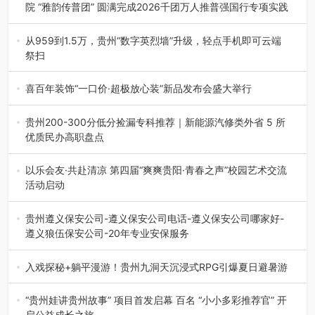
院 “雅韵传普团” 圆满完成2026千团万人推普强国行专项实践
为扎实推进2026“千团万人推普强国行”大学生暑期社会实
践，牢牢紧扣 “雅韵传普…
从959到1.5万，贵州“数字英烈墙”升级，轻点手机即可云端
祭扫
八一建军节到来之际，由贵州省退役军人事务厅指导，贵阳
市退役军人事务局联合贵州广电…
喜百年装饰“一口价·超极放心装”新品发布会盛大举行
2026年7月31日，喜百年装饰“一口价·超极放心装”新品发布
会在贵阳隆重举行。…
贵州200-300分低分捡漏专科推荐｜新能源汽修类外省 5 所
优质民办高职盘点
在贵州省高考志愿填报体系中，200至300分数段考生可选择
的省内工科、新能源汽车…
以乐会友·共赴清凉 第四届“爽爽贵阳·青春之声”校园艺术交流
活动启动
七月的贵阳，清风送爽，第四届“爽爽贵阳·青春之声”校园管
弦乐（合唱）艺术交流活动…
贵州遵义保安公司-遵义保安公司电话-遵义保安公司哪家好-
遵义狼伍保安公司-20年专业安保服务
在遵义，不管是企业园区运营、小区物业管理、建筑工地施
工、商业商场经营，还是举办各…
入戏探秘+躺平漫游！贵州九洞天沉浸式RPG引爆夏日避暑游
入伏后的贵州，清凉依旧。而在毕节深处的九洞天景区，贵
州首个水上喀斯特沉浸式RPG…
“贵州娃讲贵州故事” 项目首发启幕 百名 “小小多彩推荐官” 开
启公益成长之旅