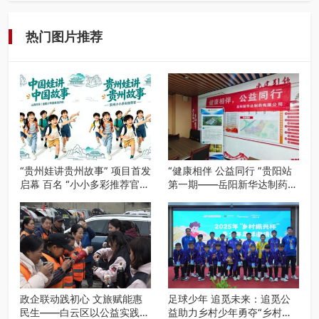
网络贵州站，遵义融媒体传媒集…
热门图片推荐
“贵州娃讲贵州故事” 项目首发
“健康相伴 公益同行 ”贵阳站
启幕 百名 “小小多彩推荐官”
第一期——岳阳新华达制药贵
开启公益成长之旅
阳社区健康公益科普活动
政企联动践初心 文旅赋能惠
足球少年 追觅未来：追觅公
民生——白云区以公益实践绘
益助力乡村少年勇夺“乡村振