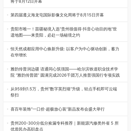
将于8月12日开幕
8月7日，威宁彝族回族苗族自治县第二十三届“民族团结
杯”篮球赛暨2026年“村B…
第四届遵义海龙屯国际影像文化周将于8月15日开幕
8月7日，第四届遵义海龙屯国际影像文化周媒体通气会在世
界文化遗产地海龙屯核心景区…
贵阳市唯一！苗疆秘境入选“贵州很值得·抖音心动目的地”世
遗地图——来贵阳，必赴一场秘境之约
2026年7月21日，2026年“贵州很值得”暨抖音“心动目的
地”（贵州站）主题…
恒天然成都应用中心焕新升级: 以客户为中心驱动创新，蓄力
在华增长
融合全球研发实力与本土洞察，深化客户共创，赋能西南市
场创新发展 （7月27日，成…
雅韵传普润边疆 语通同心筑强国——哈尔滨铁道职业技术学
院 “雅韵传普团” 圆满完成2026千团万人推普强国行专项实践
为扎实推进2026“千团万人推普强国行”大学生暑期社会实
践，牢牢紧扣 “雅韵传普…
从959到1.5万，贵州“数字英烈墙”升级，轻点手机即可云端
祭扫
八一建军节到来之际，由贵州省退役军人事务厅指导，贵阳
市退役军人事务局联合贵州广电…
喜百年装饰“一口价·超极放心装”新品发布会盛大举行
2026年7月31日，喜百年装饰“一口价·超极放心装”新品发布
会在贵阳隆重举行。…
贵州200-300分低分捡漏专科推荐｜新能源汽修类外省 5 所
优质民办高职盘点