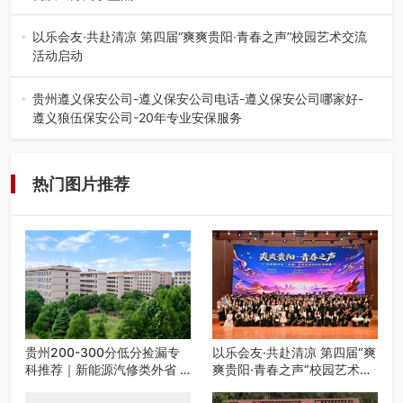
在贵州省高考志愿填报体系中，200至300分数段考生可选择
的省内工科、新能源汽车…
以乐会友·共赴清凉 第四届“爽爽贵阳·青春之声”校园艺术交流
活动启动
七月的贵阳，清风送爽，第四届“爽爽贵阳·青春之声”校园管
弦乐（合唱）艺术交流活动…
贵州遵义保安公司-遵义保安公司电话-遵义保安公司哪家好-
遵义狼伍保安公司-20年专业安保服务
在遵义，不管是企业园区运营、小区物业管理、建筑工地施
工、商业商场经营，还是举办各…
热门图片推荐
贵州200-300分低分捡漏专
以乐会友·共赴清凉 第四届“爽
科推荐｜新能源汽修类外省 5
爽贵阳·青春之声”校园艺术交
所优质民办高职盘点
流活动启动