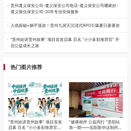
弦乐（合唱）艺术交流活动…
贵州遵义保安公司-遵义保安公司电话-遵义保安公司哪家好-
遵义狼伍保安公司-20年专业安保服务
在遵义，不管是企业园区运营、小区物业管理、建筑工地施
工、商业商场经营，还是举办各…
入戏探秘+躺平漫游！贵州九洞天沉浸式RPG引爆夏日避暑游
入伏后的贵州，清凉依旧。而在毕节深处的九洞天景区，贵
州首个水上喀斯特沉浸式RPG…
“贵州娃讲贵州故事” 项目首发启幕 百名 “小小多彩推荐官” 开
启公益成长之旅
近日，由贵州教育出版社、阅美黔途阅见中国全国阅读行动
网络贵州站，遵义融媒体传媒集…
热门图片推荐
“贵州娃讲贵州故事” 项目首发
“健康相伴 公益同行 ”贵阳站
启幕 百名 “小小多彩推荐官”
第一期——岳阳新华达制药贵