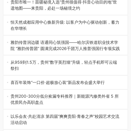
贵阳市唯一！苗疆秘境入选“贵州很值得·抖音心动目的地”世
遗地图——来贵阳，必赴一场秘境之约
2026年7月21日，2026年“贵州很值得”暨抖音“心动目的
地”（贵州站）主题…
恒天然成都应用中心焕新升级: 以客户为中心驱动创新，蓄力
在华增长
融合全球研发实力与本土洞察，深化客户共创，赋能西南市
场创新发展 （7月27日，成…
雅韵传普润边疆 语通同心筑强国——哈尔滨铁道职业技术学
院 “雅韵传普团” 圆满完成2026千团万人推普强国行专项实践
为扎实推进2026“千团万人推普强国行”大学生暑期社会实
践，牢牢紧扣 “雅韵传普…
从959到1.5万，贵州“数字英烈墙”升级，轻点手机即可云端
祭扫
八一建军节到来之际，由贵州省退役军人事务厅指导，贵阳
市退役军人事务局联合贵州广电…
喜百年装饰“一口价·超极放心装”新品发布会盛大举行
2026年7月31日，喜百年装饰“一口价·超极放心装”新品发布
会在贵阳隆重举行。…
贵州200-300分低分捡漏专科推荐｜新能源汽修类外省 5 所
优质民办高职盘点
在贵州省高考志愿填报体系中，200至300分数段考生可选择
的省内工科、新能源汽车…
以乐会友·共赴清凉 第四届“爽爽贵阳·青春之声”校园艺术交流
活动启动
七月的贵阳，清风送爽，第四届“爽爽贵阳·青春之声”校园管