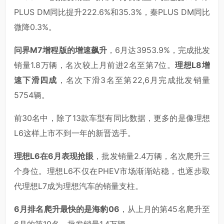
PLUS DM同比提升222.6%和35.3%，秦PLUS DM同比
微降0.3%。
问界M7增程版的增速飙升
，6月达3953.9%，完成批发
销量1.8万辆，名次较上月前进2名至第7位。
理想L8增
速下滑四成
，名次下滑3名至第22,6月完成批发销量
5754辆。
前30名中，除了13款车型有同比数据，更多的是像理想
L6这样上市不到一年的新晋选手。
理想L6在6月表现抢眼
，批发销量2.4万辆，名次爬升三
个身位。理想L6不仅在PHEV市场渐渐站稳，也逐步取
代理想L7成为理想汽车的销量支柱。
6月排名爬升最快的是海豹06
，从上月的第45名爬升至
6月的第10名，批发销量1.4万辆。