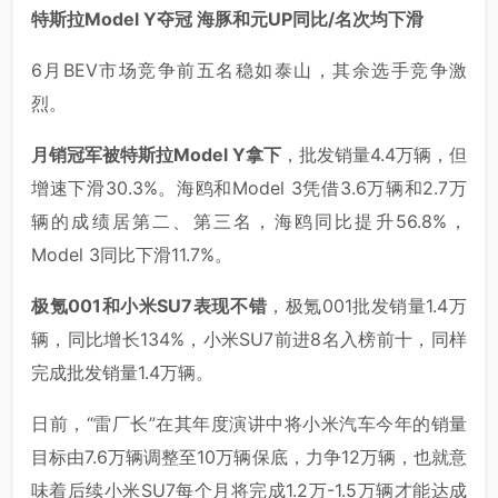
特斯拉Model Y夺冠 海豚和元UP同比/名次均下滑
6月BEV市场竞争前五名稳如泰山，其余选手竞争激
烈。
月销冠军被特斯拉Model Y拿下
，批发销量4.4万辆，但
增速下滑30.3%。海鸥和Model 3凭借3.6万辆和2.7万
辆的成绩居第二、第三名，海鸥同比提升56.8%，
Model 3同比下滑11.7%。
极氪001和小米SU7表现不错
，极氪001批发销量1.4万
辆，同比增长134%，小米SU7前进8名入榜前十，同样
完成批发销量1.4万辆。
日前，“雷厂长”在其年度演讲中将小米汽车今年的销量
目标由7.6万辆调整至10万辆保底，力争12万辆，也就意
味着后续小米SU7每个月将完成1.2万-1.5万辆才能达成