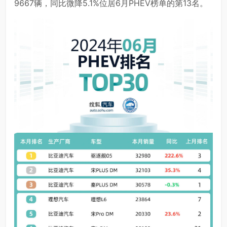
9667辆，同比微降5.1%位居6月PHEV榜单的第13名。