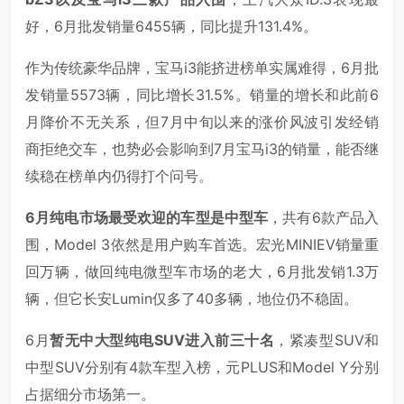
好，6月批发销量6455辆，同比提升131.4%。
作为传统豪华品牌，宝马i3能挤进榜单实属难得，6月批
发销量5573辆，同比增长31.5%。销量的增长和此前6
月降价不无关系，但7月中旬以来的涨价风波引发经销
商拒绝交车，也势必会影响到7月宝马i3的销量，能否继
续稳在榜单内仍得打个问号。
6月纯电市场最受欢迎的车型是中型车
，共有6款产品入
围，Model 3依然是用户购车首选。宏光MINIEV销量重
回万辆，做回纯电微型车市场的老大，6月批发销1.3万
辆，但它长安Lumin仅多了40多辆，地位仍不稳固。
6月
暂无中大型纯电SUV进入前三十名
，紧凑型SUV和
中型SUV分别有4款车型入榜，元PLUS和Model Y分别
占据细分市场第一。