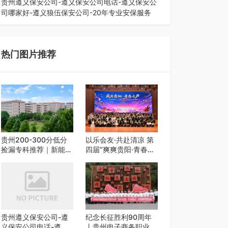
贵州遵义保安公司-遵义保安公司电话-遵义保安公
司哪家好-遵义狼伍保安公司-20年专业安保服务
在遵义，不管是企业园区运营、小区物业管理、建
筑工地施工、商业商场经营，还是举办各…
热门图片推荐
贵州200-300分低分
以乐会友·共赴清凉 第
捡漏专科推荐｜新能源
四届“爽爽贵阳·青春之
汽修类外省 5 所优质
声”校园艺术交流活动
民办高职盘点
启动
贵州遵义保安公司-遵
纪念长征胜利90周年
义保安公司电话-遵义
丨贵州电子商务职业技