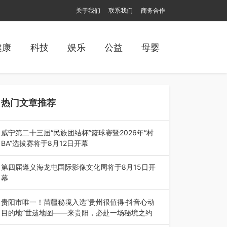
关于我们
联系我们
商务合作
健康
科技
娱乐
公益
母婴
热门文章推荐
威宁第二十三届“民族团结杯”篮球赛暨2026年“村
BA”选拔赛将于8月12日开幕
8月7日，威宁彝族回族苗族自治县第二十三届“民
族团结杯”篮球赛暨2026年“村B…
第四届遵义海龙屯国际影像文化周将于8月15日开
幕
8月7日，第四届遵义海龙屯国际影像文化周媒体
通气会在世界文化遗产地海龙屯核心景区…
贵阳市唯一！苗疆秘境入选“贵州很值得·抖音心动
目的地”世遗地图——来贵阳，必赴一场秘境之约
2026年7月21日，2026年“贵州很值得”暨抖音“心