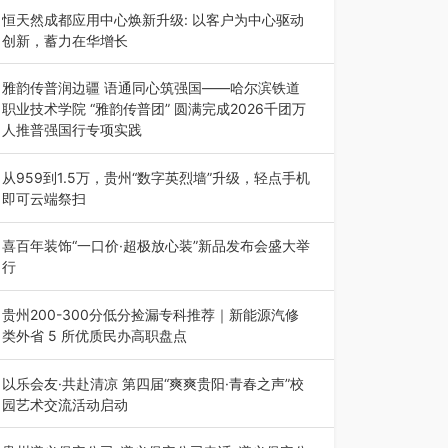
动目的地”（贵州站）主题…
恒天然成都应用中心焕新升级: 以客户为中心驱动
创新，蓄力在华增长
融合全球研发实力与本土洞察，深化客户共创，赋
能西南市场创新发展 （7月27日，成…
雅韵传普润边疆 语通同心筑强国——哈尔滨铁道
职业技术学院 “雅韵传普团” 圆满完成2026千团万
人推普强国行专项实践
为扎实推进2026“千团万人推普强国行”大学生暑
期社会实践，牢牢紧扣 “雅韵传普…
从959到1.5万，贵州“数字英烈墙”升级，轻点手机
即可云端祭扫
八一建军节到来之际，由贵州省退役军人事务厅指
导，贵阳市退役军人事务局联合贵州广电…
喜百年装饰“一口价·超极放心装”新品发布会盛大举
行
2026年7月31日，喜百年装饰“一口价·超极放心
装”新品发布会在贵阳隆重举行。…
贵州200-300分低分捡漏专科推荐｜新能源汽修
类外省 5 所优质民办高职盘点
在贵州省高考志愿填报体系中，200至300分数段
考生可选择的省内工科、新能源汽车…
以乐会友·共赴清凉 第四届“爽爽贵阳·青春之声”校
园艺术交流活动启动
七月的贵阳，清风送爽，第四届“爽爽贵阳·青春之
声”校园管弦乐（合唱）艺术交流活动…