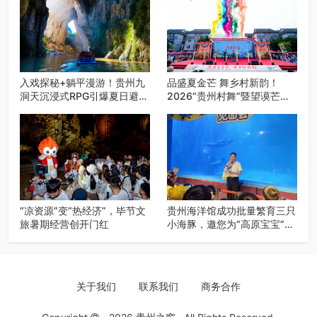
入戏探秘+躺平漫游！贵州九
品盛夏金芒 舞乡村新韵！
洞天沉浸式RPG引爆夏日避暑
2026“贵州村舞”暨望谟芒果
游
丰收季促消费活动盛大启幕
“凉资源”变“热经济”，毕节文
贵州海洋馆成功批量繁育三只
旅暑期经营创开门红
小海豚，邀您为“高原宝宝”起
名
关于我们
联系我们
商务合作