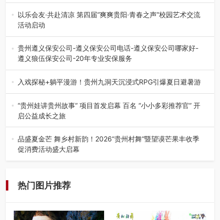
在贵州省高考志愿填报体系中，200至300分数段考生可选择
的省内工科、新能源汽车…
以乐会友·共赴清凉 第四届“爽爽贵阳·青春之声”校园艺术交流
活动启动
七月的贵阳，清风送爽，第四届“爽爽贵阳·青春之声”校园管
弦乐（合唱）艺术交流活动…
贵州遵义保安公司-遵义保安公司电话-遵义保安公司哪家好-
遵义狼伍保安公司-20年专业安保服务
在遵义，不管是企业园区运营、小区物业管理、建筑工地施
工、商业商场经营，还是举办各…
入戏探秘+躺平漫游！贵州九洞天沉浸式RPG引爆夏日避暑游
入伏后的贵州，清凉依旧。而在毕节深处的九洞天景区，贵
州首个水上喀斯特沉浸式RPG…
“贵州娃讲贵州故事” 项目首发启幕 百名 “小小多彩推荐官” 开
启公益成长之旅
近日，由贵州教育出版社、阅美黔途阅见中国全国阅读行动
网络贵州站，遵义融媒体传媒集…
品盛夏金芒 舞乡村新韵！2026“贵州村舞”暨望谟芒果丰收季
促消费活动盛大启幕
盛夏瑶乡，金芒盈野，歌舞飞扬。7月22日，2026“贵州村
舞”暨望谟芒果丰收季促…
热门图片推荐