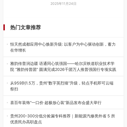
2025年11月24日
热门文章推荐
恒天然成都应用中心焕新升级: 以客户为中心驱动创新，蓄力
在华增长
融合全球研发实力与本土洞察，深化客户共创，赋能西南市
场创新发展 （7月27日，成…
雅韵传普润边疆 语通同心筑强国——哈尔滨铁道职业技术学
院 “雅韵传普团” 圆满完成2026千团万人推普强国行专项实践
为扎实推进2026“千团万人推普强国行”大学生暑期社会实
践，牢牢紧扣 “雅韵传普…
从959到1.5万，贵州“数字英烈墙”升级，轻点手机即可云端
祭扫
八一建军节到来之际，由贵州省退役军人事务厅指导，贵阳
市退役军人事务局联合贵州广电…
喜百年装饰“一口价·超极放心装”新品发布会盛大举行
2026年7月31日，喜百年装饰“一口价·超极放心装”新品发布
会在贵阳隆重举行。…
贵州200-300分低分捡漏专科推荐｜新能源汽修类外省 5 所
优质民办高职盘点