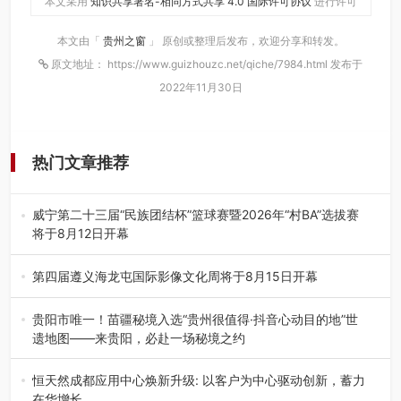
本文采用
知识共享署名-相同方式共享 4.0 国际许可协议
进行许可
本文由「
贵州之窗
」 原创或整理后发布，欢迎分享和转发。
原文地址： https://www.guizhouzc.net/qiche/7984.html 发布于
2022年11月30日
热门文章推荐
威宁第二十三届“民族团结杯”篮球赛暨2026年“村BA”选拔赛
将于8月12日开幕
8月7日，威宁彝族回族苗族自治县第二十三届“民族团结
杯”篮球赛暨2026年“村B…
第四届遵义海龙屯国际影像文化周将于8月15日开幕
8月7日，第四届遵义海龙屯国际影像文化周媒体通气会在世
界文化遗产地海龙屯核心景区…
贵阳市唯一！苗疆秘境入选“贵州很值得·抖音心动目的地”世
遗地图——来贵阳，必赴一场秘境之约
2026年7月21日，2026年“贵州很值得”暨抖音“心动目的
地”（贵州站）主题…
恒天然成都应用中心焕新升级: 以客户为中心驱动创新，蓄力
在华增长