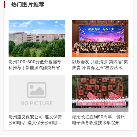
热门图片推荐
贵州200-300分低分捡漏专
以乐会友·共赴清凉 第四届“爽
科推荐｜新能源汽修类外省 5
爽贵阳·青春之声”校园艺术交
所优质民办高职盘点
流活动启动
贵州遵义保安公司-遵义保安
纪念长征胜利90周年丨贵州
公司电话-遵义保安公司哪家
电子商务职业技术学院开
好-遵义狼伍保安公司-20年专
展“重走长征路・传承报国
业安保服务
志”红色研学实践活动