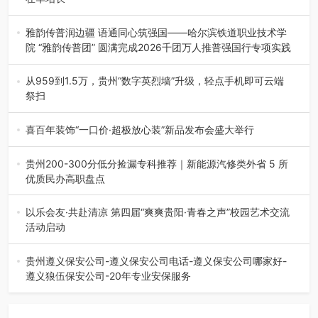
融合全球研发实力与本土洞察，深化客户共创，赋能西南市
场创新发展 （7月27日，成…
雅韵传普润边疆 语通同心筑强国——哈尔滨铁道职业技术学
院 “雅韵传普团” 圆满完成2026千团万人推普强国行专项实践
为扎实推进2026“千团万人推普强国行”大学生暑期社会实
践，牢牢紧扣 “雅韵传普…
从959到1.5万，贵州“数字英烈墙”升级，轻点手机即可云端
祭扫
八一建军节到来之际，由贵州省退役军人事务厅指导，贵阳
市退役军人事务局联合贵州广电…
喜百年装饰“一口价·超极放心装”新品发布会盛大举行
2026年7月31日，喜百年装饰“一口价·超极放心装”新品发布
会在贵阳隆重举行。…
贵州200-300分低分捡漏专科推荐｜新能源汽修类外省 5 所
优质民办高职盘点
在贵州省高考志愿填报体系中，200至300分数段考生可选择
的省内工科、新能源汽车…
以乐会友·共赴清凉 第四届“爽爽贵阳·青春之声”校园艺术交流
活动启动
七月的贵阳，清风送爽，第四届“爽爽贵阳·青春之声”校园管
弦乐（合唱）艺术交流活动…
贵州遵义保安公司-遵义保安公司电话-遵义保安公司哪家好-
遵义狼伍保安公司-20年专业安保服务
在遵义，不管是企业园区运营、小区物业管理、建筑工地施
工、商业商场经营，还是举办各…