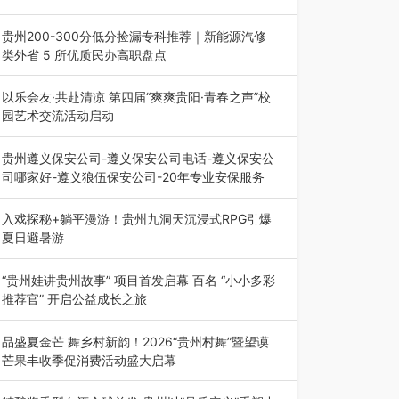
2026年7月31日，喜百年装饰“一口价·超极放心
装”新品发布会在贵阳隆重举行。…
贵州200-300分低分捡漏专科推荐｜新能源汽修
类外省 5 所优质民办高职盘点
在贵州省高考志愿填报体系中，200至300分数段
考生可选择的省内工科、新能源汽车…
以乐会友·共赴清凉 第四届“爽爽贵阳·青春之声”校
园艺术交流活动启动
七月的贵阳，清风送爽，第四届“爽爽贵阳·青春之
声”校园管弦乐（合唱）艺术交流活动…
贵州遵义保安公司-遵义保安公司电话-遵义保安公
司哪家好-遵义狼伍保安公司-20年专业安保服务
在遵义，不管是企业园区运营、小区物业管理、建
筑工地施工、商业商场经营，还是举办各…
入戏探秘+躺平漫游！贵州九洞天沉浸式RPG引爆
夏日避暑游
入伏后的贵州，清凉依旧。而在毕节深处的九洞天
景区，贵州首个水上喀斯特沉浸式RPG…
“贵州娃讲贵州故事” 项目首发启幕 百名 “小小多彩
推荐官” 开启公益成长之旅
近日，由贵州教育出版社、阅美黔途阅见中国全国
阅读行动网络贵州站，遵义融媒体传媒集…
品盛夏金芒 舞乡村新韵！2026“贵州村舞”暨望谟
芒果丰收季促消费活动盛大启幕
盛夏瑶乡，金芒盈野，歌舞飞扬。7月22日，
2026“贵州村舞”暨望谟芒果丰收季促…