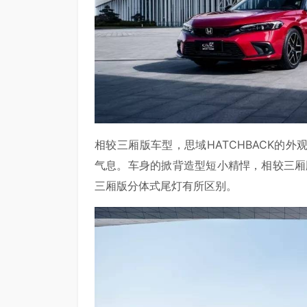
相较三厢版车型，思域HATCHBACK的
气息。车身的掀背造型短小精悍，相较三厢
三厢版分体式尾灯有所区别。