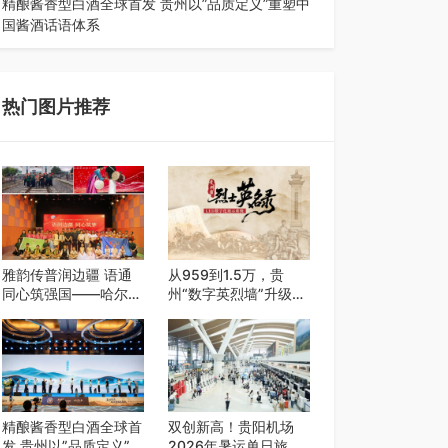
精酿酱香型白酒全球首发 贵州以”品质定义”重塑中
国酱酒话语体系
——九大酒厂联合签署品质公约 企业标准严于国
标 "卖酒向卖生活方式转变"战略…
热门图片推荐
雅韵传普润边疆 语通
从959到1.5万，贵
同心筑强国——哈尔滨
州“数字英烈墙”升级，
铁道职业技术学院 “雅
轻点手机即可云端祭扫
韵传普团” 圆满完成
2026千团万人推普强
国行专项实践
精酿酱香型白酒全球首
双创新高！贵阳机场
发 贵州以”品质定义”重
2026年暑运单日旅客