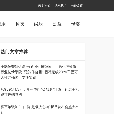
关于我们
联系我们
商务合作
健康
科技
娱乐
公益
母婴
热门文章推荐
雅韵传普润边疆 语通同心筑强国——哈尔滨铁道
职业技术学院 “雅韵传普团” 圆满完成2026千团万
人推普强国行专项实践
为扎实推进2026“千团万人推普强国行”大学生暑
期社会实践，牢牢紧扣 “雅韵传普…
从959到1.5万，贵州“数字英烈墙”升级，轻点手机
即可云端祭扫
八一建军节到来之际，由贵州省退役军人事务厅指
导，贵阳市退役军人事务局联合贵州广电…
喜百年装饰“一口价·超极放心装”新品发布会盛大举
行