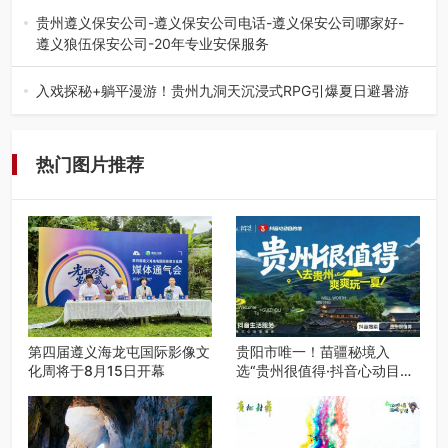
弦乐（合唱）艺术交流活动…
贵州遵义保安公司-遵义保安公司电话-遵义保安公司哪家好-
遵义狼伍保安公司-20年专业安保服务
在遵义，不管是企业园区运营、小区物业管理、建筑工地施
工、商业商场经营，还是举办各…
入戏探秘+躺平漫游！贵州九洞天沉浸式RPG引爆夏日避暑游
入伏后的贵州，清凉依旧。而在毕节深处的九洞天景区，贵
州首个水上喀斯特沉浸式RPG…
热门图片推荐
第四届遵义海龙屯国际影像文
贵阳市唯一！苗疆秘境入
化周将于8月15日开幕
选“贵州很值得·抖音心动目的
地”世遗地图——来贵阳，必
赴一场秘境之约