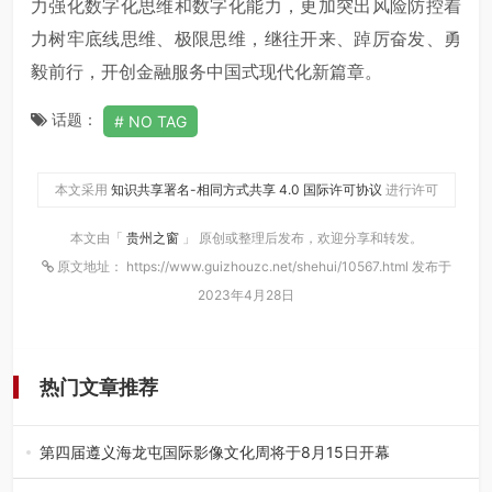
力强化数字化思维和数字化能力，更加突出风险防控着
力树牢底线思维、极限思维，继往开来、踔厉奋发、勇
毅前行，开创金融服务中国式现代化新篇章。
话题：
NO TAG
本文采用
知识共享署名-相同方式共享 4.0 国际许可协议
进行许可
本文由「
贵州之窗
」 原创或整理后发布，欢迎分享和转发。
原文地址： https://www.guizhouzc.net/shehui/10567.html 发布于
2023年4月28日
热门文章推荐
第四届遵义海龙屯国际影像文化周将于8月15日开幕
8月7日，第四届遵义海龙屯国际影像文化周媒体通气会在世