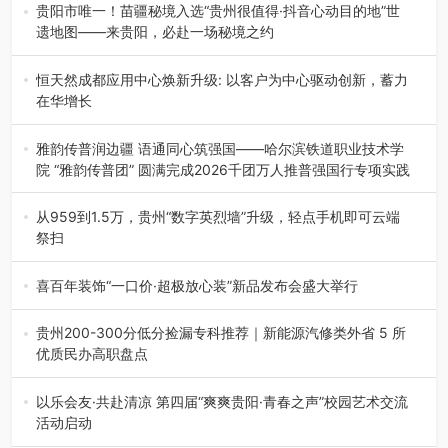
界文化遗产地海龙屯核心景区…
贵阳市唯一！苗疆秘境入选“贵州很值得·抖音心动目的地”世
遗地图——来贵阳，必赴一场秘境之约
2026年7月21日，2026年“贵州很值得”暨抖音“心动目的
地”（贵州站）主题…
恒天然成都应用中心焕新升级: 以客户为中心驱动创新，蓄力
在华增长
融合全球研发实力与本土洞察，深化客户共创，赋能西南市
场创新发展 （7月27日，成…
雅韵传普润边疆 语通同心筑强国——哈尔滨铁道职业技术学
院 “雅韵传普团” 圆满完成2026千团万人推普强国行专项实践
为扎实推进2026“千团万人推普强国行”大学生暑期社会实
践，牢牢紧扣 “雅韵传普…
从959到1.5万，贵州“数字英烈墙”升级，轻点手机即可云端
祭扫
八一建军节到来之际，由贵州省退役军人事务厅指导，贵阳
市退役军人事务局联合贵州广电…
喜百年装饰“一口价·超极放心装”新品发布会盛大举行
2026年7月31日，喜百年装饰“一口价·超极放心装”新品发布
会在贵阳隆重举行。…
贵州200-300分低分捡漏专科推荐｜新能源汽修类外省 5 所
优质民办高职盘点
在贵州省高考志愿填报体系中，200至300分数段考生可选择
的省内工科、新能源汽车…
以乐会友·共赴清凉 第四届“爽爽贵阳·青春之声”校园艺术交流
活动启动
七月的贵阳，清风送爽，第四届“爽爽贵阳·青春之声”校园管