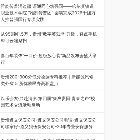
能西南市场创新发展 （7月27日，成…
雅韵传普润边疆 语通同心筑强国——哈尔滨铁道
职业技术学院 “雅韵传普团” 圆满完成2026千团万
人推普强国行专项实践
为扎实推进2026“千团万人推普强国行”大学生暑
期社会实践，牢牢紧扣 “雅韵传普…
从959到1.5万，贵州“数字英烈墙”升级，轻点手机
即可云端祭扫
八一建军节到来之际，由贵州省退役军人事务厅指
导，贵阳市退役军人事务局联合贵州广电…
喜百年装饰“一口价·超极放心装”新品发布会盛大举
行
2026年7月31日，喜百年装饰“一口价·超极放心
装”新品发布会在贵阳隆重举行。…
贵州200-300分低分捡漏专科推荐｜新能源汽修
类外省 5 所优质民办高职盘点
在贵州省高考志愿填报体系中，200至300分数段
考生可选择的省内工科、新能源汽车…
以乐会友·共赴清凉 第四届“爽爽贵阳·青春之声”校
园艺术交流活动启动
七月的贵阳，清风送爽，第四届“爽爽贵阳·青春之
声”校园管弦乐（合唱）艺术交流活动…
贵州遵义保安公司-遵义保安公司电话-遵义保安公
司哪家好-遵义狼伍保安公司-20年专业安保服务
在遵义，不管是企业园区运营、小区物业管理、建
筑工地施工、商业商场经营，还是举办各…