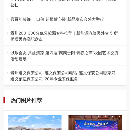
祭扫
八一建军节到来之际，由贵州省退役军人事务厅指导，贵阳
市退役军人事务局联合贵州广电…
喜百年装饰“一口价·超极放心装”新品发布会盛大举行
2026年7月31日，喜百年装饰“一口价·超极放心装”新品发布
会在贵阳隆重举行。…
贵州200-300分低分捡漏专科推荐｜新能源汽修类外省 5 所
优质民办高职盘点
在贵州省高考志愿填报体系中，200至300分数段考生可选择
的省内工科、新能源汽车…
以乐会友·共赴清凉 第四届“爽爽贵阳·青春之声”校园艺术交流
活动启动
七月的贵阳，清风送爽，第四届“爽爽贵阳·青春之声”校园管
弦乐（合唱）艺术交流活动…
贵州遵义保安公司-遵义保安公司电话-遵义保安公司哪家好-
遵义狼伍保安公司-20年专业安保服务
在遵义，不管是企业园区运营、小区物业管理、建筑工地施
工、商业商场经营，还是举办各…
热门图片推荐