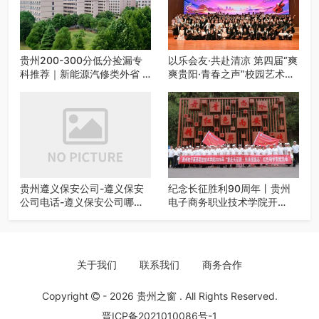
贵州200-300分低分捡漏专
以乐会友·共赴清凉 第四届“爽
科推荐｜新能源汽修类外省 5
爽贵阳·青春之声”校园艺术交
所优质民办高职盘点
流活动启动
贵州遵义保安公司-遵义保安
纪念长征胜利90周年丨贵州
公司电话-遵义保安公司哪家
电子商务职业技术学院开
好-遵义狼伍保安公司-20年专
展“重走长征路・传承报国
业安保服务
志”红色研学实践活动
关于我们
联系我们
商务合作
Copyright
- 2026
贵州之窗
. All Rights Reserved.
晋ICP备2021010086号-1