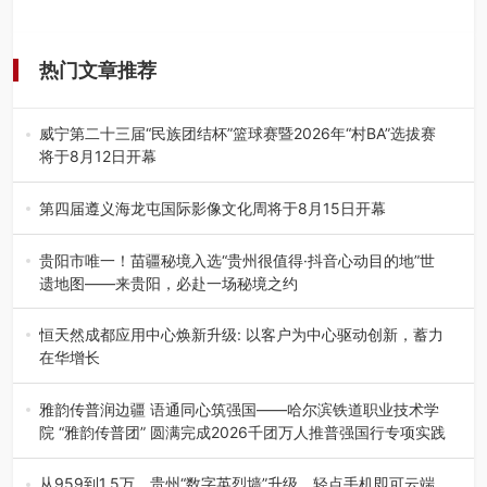
热门文章推荐
威宁第二十三届“民族团结杯”篮球赛暨2026年“村BA”选拔赛
将于8月12日开幕
8月7日，威宁彝族回族苗族自治县第二十三届“民族团结
杯”篮球赛暨2026年“村B…
第四届遵义海龙屯国际影像文化周将于8月15日开幕
8月7日，第四届遵义海龙屯国际影像文化周媒体通气会在世
界文化遗产地海龙屯核心景区…
贵阳市唯一！苗疆秘境入选“贵州很值得·抖音心动目的地”世
遗地图——来贵阳，必赴一场秘境之约
2026年7月21日，2026年“贵州很值得”暨抖音“心动目的
地”（贵州站）主题…
恒天然成都应用中心焕新升级: 以客户为中心驱动创新，蓄力
在华增长
融合全球研发实力与本土洞察，深化客户共创，赋能西南市
场创新发展 （7月27日，成…
雅韵传普润边疆 语通同心筑强国——哈尔滨铁道职业技术学
院 “雅韵传普团” 圆满完成2026千团万人推普强国行专项实践
为扎实推进2026“千团万人推普强国行”大学生暑期社会实
践，牢牢紧扣 “雅韵传普…
从959到1.5万，贵州“数字英烈墙”升级，轻点手机即可云端