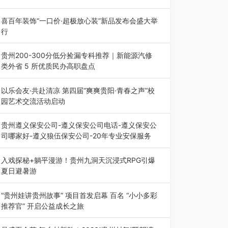
八一建军节到来之际，由贵州省退役军人事务厅指
导，贵阳市退役军人事务局联合贵州广电…
喜百年装饰“一口价·超极放心装”新品发布会盛大举
行
2026年7月31日，喜百年装饰“一口价·超极放心
装”新品发布会在贵阳隆重举行。…
贵州200-300分低分捡漏专科推荐｜新能源汽修
类外省 5 所优质民办高职盘点
在贵州省高考志愿填报体系中，200至300分数段
考生可选择的省内工科、新能源汽车…
以乐会友·共赴清凉 第四届“爽爽贵阳·青春之声”校
园艺术交流活动启动
七月的贵阳，清风送爽，第四届“爽爽贵阳·青春之
声”校园管弦乐（合唱）艺术交流活动…
贵州遵义保安公司-遵义保安公司电话-遵义保安公
司哪家好-遵义狼伍保安公司-20年专业安保服务
在遵义，不管是企业园区运营、小区物业管理、建
筑工地施工、商业商场经营，还是举办各…
入戏探秘+躺平漫游！贵州九洞天沉浸式RPG引爆
夏日避暑游
入伏后的贵州，清凉依旧。而在毕节深处的九洞天
景区，贵州首个水上喀斯特沉浸式RPG…
“贵州娃讲贵州故事” 项目首发启幕 百名 “小小多彩
推荐官” 开启公益成长之旅
近日，由贵州教育出版社、阅美黔途阅见中国全国
阅读行动网络贵州站，遵义融媒体传媒集…