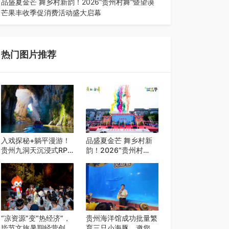
品盛夏金芒 舞乡村新韵！2026“贵州村舞”暨望谟
芒果丰收季促消费活动盛大启幕
盛夏瑶乡，金芒盈野，歌舞飞扬。7月22日，
2026“贵州村舞”暨望谟芒果丰收季促…
热门图片推荐
入戏探秘+躺平漫游！
品盛夏金芒 舞乡村新
贵州九洞天沉浸式RPG
韵！2026“贵州村
引爆夏日避暑游
舞”暨望谟芒果丰收季
促消费活动盛大启幕
“凉资源”变“热经济”，
贵州海洋馆成功批量繁
毕节文旅暑期经营创开
育三只小海豚，邀您