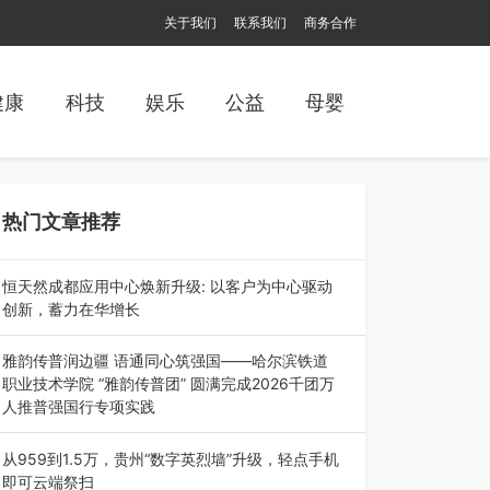
关于我们
联系我们
商务合作
健康
科技
娱乐
公益
母婴
热门文章推荐
恒天然成都应用中心焕新升级: 以客户为中心驱动
创新，蓄力在华增长
融合全球研发实力与本土洞察，深化客户共创，赋
能西南市场创新发展 （7月27日，成…
雅韵传普润边疆 语通同心筑强国——哈尔滨铁道
职业技术学院 “雅韵传普团” 圆满完成2026千团万
人推普强国行专项实践
为扎实推进2026“千团万人推普强国行”大学生暑
期社会实践，牢牢紧扣 “雅韵传普…
从959到1.5万，贵州“数字英烈墙”升级，轻点手机
即可云端祭扫