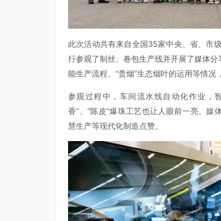
此次活动共有来自全国35家中央、省、市
行参观了制丝、卷包生产线并开展了媒体分
能生产流程、“贵烟”生态烟叶的运用等情况
参观过程中，车间流水线自动化作业，智
香”、“陈皮”爆珠工艺也让人眼前一亮。
慧生产等现代化制造点赞。