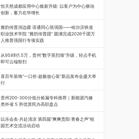
动目的地”（贵州站）主题…
恒天然成都应用中心焕新升级: 以客户为中心驱动
创新，蓄力在华增长
融合全球研发实力与本土洞察，深化客户共创，赋
能西南市场创新发展 （7月27日，成…
雅韵传普润边疆 语通同心筑强国——哈尔滨铁道
职业技术学院 “雅韵传普团” 圆满完成2026千团万
人推普强国行专项实践
为扎实推进2026“千团万人推普强国行”大学生暑
期社会实践，牢牢紧扣 “雅韵传普…
从959到1.5万，贵州“数字英烈墙”升级，轻点手机
即可云端祭扫
八一建军节到来之际，由贵州省退役军人事务厅指
导，贵阳市退役军人事务局联合贵州广电…
喜百年装饰“一口价·超极放心装”新品发布会盛大举
行
2026年7月31日，喜百年装饰“一口价·超极放心
装”新品发布会在贵阳隆重举行。…
贵州200-300分低分捡漏专科推荐｜新能源汽修
类外省 5 所优质民办高职盘点
在贵州省高考志愿填报体系中，200至300分数段
考生可选择的省内工科、新能源汽车…
以乐会友·共赴清凉 第四届“爽爽贵阳·青春之声”校
园艺术交流活动启动
七月的贵阳，清风送爽，第四届“爽爽贵阳·青春之
声”校园管弦乐（合唱）艺术交流活动…