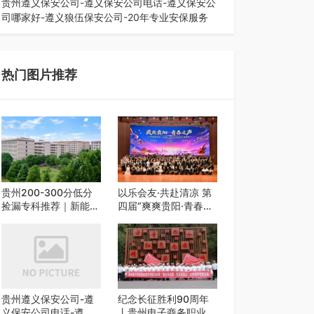
贵州遵义保安公司-遵义保安公司电话-遵义保安公
司哪家好-遵义狼伍保安公司-20年专业安保服务
在遵义，不管是企业园区运营、小区物业管理、建
筑工地施工、商业商场经营，还是举办各…
热门图片推荐
贵州200-300分低分
以乐会友·共赴清凉 第
捡漏专科推荐｜新能源
四届“爽爽贵阳·青春之
汽修类外省 5 所优质
声”校园艺术交流活动
民办高职盘点
启动
贵州遵义保安公司-遵
纪念长征胜利90周年
义保安公司电话-遵义
丨贵州电子商务职业技