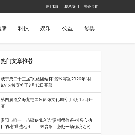
关于我们
联系我们
商务合作
健康
科技
娱乐
公益
母婴
热门文章推荐
威宁第二十三届“民族团结杯”篮球赛暨2026年“村
BA”选拔赛将于8月12日开幕
8月7日，威宁彝族回族苗族自治县第二十三届“民
族团结杯”篮球赛暨2026年“村B…
第四届遵义海龙屯国际影像文化周将于8月15日开
幕
8月7日，第四届遵义海龙屯国际影像文化周媒体
通气会在世界文化遗产地海龙屯核心景区…
贵阳市唯一！苗疆秘境入选“贵州很值得·抖音心动
目的地”世遗地图——来贵阳，必赴一场秘境之约
2026年7月21日，2026年“贵州很值得”暨抖音“心