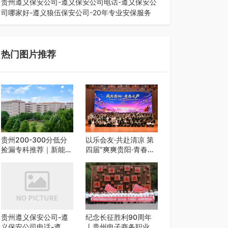
贵州遵义保安公司-遵义保安公司电话-遵义保安公
司哪家好-遵义狼伍保安公司-20年专业安保服务
在遵义，不管是企业园区运营、小区物业管理、建
筑工地施工、商业商场经营，还是举办各…
热门图片推荐
贵州200-300分低分
以乐会友·共赴清凉 第
捡漏专科推荐｜新能源
四届“爽爽贵阳·青春之
汽修类外省 5 所优质
声”校园艺术交流活动
民办高职盘点
启动
贵州遵义保安公司-遵
纪念长征胜利90周年
义保安公司电话-遵义
丨贵州电子商务职业技