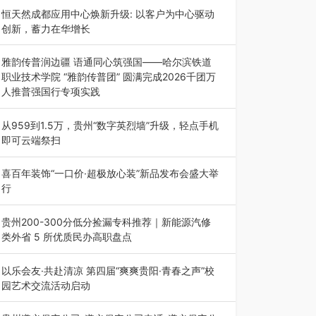
动目的地”（贵州站）主题…
恒天然成都应用中心焕新升级: 以客户为中心驱动
创新，蓄力在华增长
融合全球研发实力与本土洞察，深化客户共创，赋
能西南市场创新发展 （7月27日，成…
雅韵传普润边疆 语通同心筑强国——哈尔滨铁道
职业技术学院 “雅韵传普团” 圆满完成2026千团万
人推普强国行专项实践
为扎实推进2026“千团万人推普强国行”大学生暑
期社会实践，牢牢紧扣 “雅韵传普…
从959到1.5万，贵州“数字英烈墙”升级，轻点手机
即可云端祭扫
八一建军节到来之际，由贵州省退役军人事务厅指
导，贵阳市退役军人事务局联合贵州广电…
喜百年装饰“一口价·超极放心装”新品发布会盛大举
行
2026年7月31日，喜百年装饰“一口价·超极放心
装”新品发布会在贵阳隆重举行。…
贵州200-300分低分捡漏专科推荐｜新能源汽修
类外省 5 所优质民办高职盘点
在贵州省高考志愿填报体系中，200至300分数段
考生可选择的省内工科、新能源汽车…
以乐会友·共赴清凉 第四届“爽爽贵阳·青春之声”校
园艺术交流活动启动
七月的贵阳，清风送爽，第四届“爽爽贵阳·青春之
声”校园管弦乐（合唱）艺术交流活动…