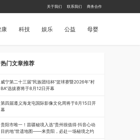
关于我们
联系我们
商务合作
健康
科技
娱乐
公益
母婴
热门文章推荐
威宁第二十三届“民族团结杯”篮球赛暨2026年“村
BA”选拔赛将于8月12日开幕
8月7日，威宁彝族回族苗族自治县第二十三届“民
族团结杯”篮球赛暨2026年“村B…
第四届遵义海龙屯国际影像文化周将于8月15日开
幕
8月7日，第四届遵义海龙屯国际影像文化周媒体
通气会在世界文化遗产地海龙屯核心景区…
贵阳市唯一！苗疆秘境入选“贵州很值得·抖音心动
目的地”世遗地图——来贵阳，必赴一场秘境之约
2026年7月21日，2026年“贵州很值得”暨抖音“心