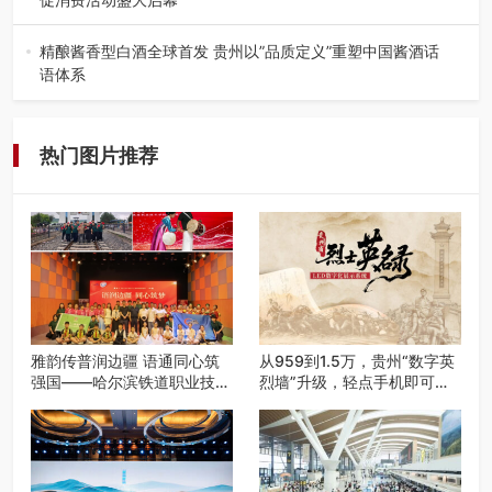
盛夏瑶乡，金芒盈野，歌舞飞扬。7月22日，2026“贵州村
舞”暨望谟芒果丰收季促…
精酿酱香型白酒全球首发 贵州以”品质定义”重塑中国酱酒话
语体系
——九大酒厂联合签署品质公约 企业标准严于国标 "卖酒向
卖生活方式转变"战略…
热门图片推荐
雅韵传普润边疆 语通同心筑
从959到1.5万，贵州“数字英
强国——哈尔滨铁道职业技术
烈墙”升级，轻点手机即可云
学院 “雅韵传普团” 圆满完成
端祭扫
2026千团万人推普强国行专
项实践