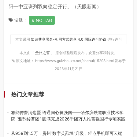
阳—中亚班列双向稳定开行。（天眼新闻）
话题：
NO TAG
本文采用
知识共享署名-相同方式共享 4.0 国际许可协议
进行许可
本文由「
贵州之窗
」 原创或整理后发布，欢迎分享和转发。
原文地址： https://www.guizhouzc.net/shehui/15298.html 发布于
2023年11月21日
热门文章推荐
雅韵传普润边疆 语通同心筑强国——哈尔滨铁道职业技术学
院 “雅韵传普团” 圆满完成2026千团万人推普强国行专项实践
为扎实推进2026“千团万人推普强国行”大学生暑期社会实
践，牢牢紧扣 “雅韵传普…
从959到1.5万，贵州“数字英烈墙”升级，轻点手机即可云端