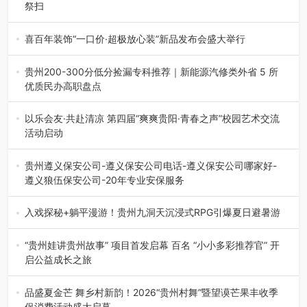
祭扫
八一建军节到来之际，由贵州省退役军人事务厅指导，贵阳
市退役军人事务局联合贵州广电…
喜百年装饰“一口价·超极放心装”新品发布会盛大举行
2026年7月31日，喜百年装饰“一口价·超极放心装”新品发布
会在贵阳隆重举行。…
贵州200-300分低分捡漏专科推荐｜新能源汽修类外省 5 所
优质民办高职盘点
在贵州省高考志愿填报体系中，200至300分数段考生可选择
的省内工科、新能源汽车…
以乐会友·共赴清凉 第四届“爽爽贵阳·青春之声”校园艺术交流
活动启动
七月的贵阳，清风送爽，第四届“爽爽贵阳·青春之声”校园管
弦乐（合唱）艺术交流活动…
贵州遵义保安公司-遵义保安公司电话-遵义保安公司哪家好-
遵义狼伍保安公司-20年专业安保服务
在遵义，不管是企业园区运营、小区物业管理、建筑工地施
工、商业商场经营，还是举办各…
入戏探秘+躺平漫游！贵州九洞天沉浸式RPG引爆夏日避暑游
入伏后的贵州，清凉依旧。而在毕节深处的九洞天景区，贵
州首个水上喀斯特沉浸式RPG…
“贵州娃讲贵州故事” 项目首发启幕 百名 “小小多彩推荐官” 开
启公益成长之旅
近日，由贵州教育出版社、阅美黔途阅见中国全国阅读行动
网络贵州站，遵义融媒体传媒集…
品盛夏金芒 舞乡村新韵！2026“贵州村舞”暨望谟芒果丰收季
促消费活动盛大启幕