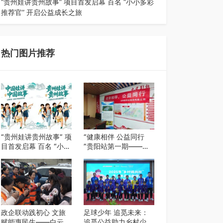
“贵州娃讲贵州故事” 项目首发启幕 百名 “小小多彩
推荐官” 开启公益成长之旅
近日，由贵州教育出版社、阅美黔途阅见中国全国
阅读行动网络贵州站，遵义融媒体传媒集…
热门图片推荐
“贵州娃讲贵州故事” 项
“健康相伴 公益同行
目首发启幕 百名 “小小
”贵阳站第一期——岳
多彩推荐官” 开启公益
阳新华达制药贵阳社区
成长之旅
健康公益科普活动
政企联动践初心 文旅
足球少年 追觅未来：
赋能惠民生——白云区
追觅公益助力乡村少年