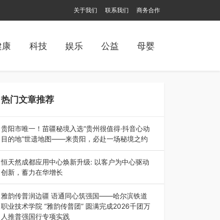
关于我们
联系我们
商务合作
健康
科技
娱乐
公益
母婴
热门文章推荐
贵阳市唯一！苗疆秘境入选“贵州很值得·抖音心动
目的地”世遗地图——来贵阳，必赴一场秘境之约
2026年7月21日，2026年“贵州很值得”暨抖音“心
动目的地”（贵州站）主题…
恒天然成都应用中心焕新升级: 以客户为中心驱动
创新，蓄力在华增长
融合全球研发实力与本土洞察，深化客户共创，赋
能西南市场创新发展 （7月27日，成…
雅韵传普润边疆 语通同心筑强国——哈尔滨铁道
职业技术学院 “雅韵传普团” 圆满完成2026千团万
人推普强国行专项实践