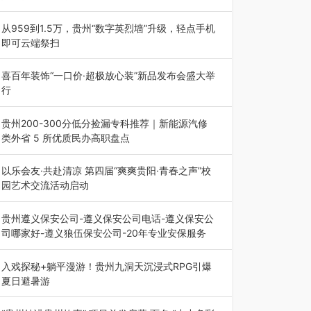
为扎实推进2026“千团万人推普强国行”大学生暑
期社会实践，牢牢紧扣 “雅韵传普…
从959到1.5万，贵州“数字英烈墙”升级，轻点手机
即可云端祭扫
八一建军节到来之际，由贵州省退役军人事务厅指
导，贵阳市退役军人事务局联合贵州广电…
喜百年装饰“一口价·超极放心装”新品发布会盛大举
行
2026年7月31日，喜百年装饰“一口价·超极放心
装”新品发布会在贵阳隆重举行。…
贵州200-300分低分捡漏专科推荐｜新能源汽修
类外省 5 所优质民办高职盘点
在贵州省高考志愿填报体系中，200至300分数段
考生可选择的省内工科、新能源汽车…
以乐会友·共赴清凉 第四届“爽爽贵阳·青春之声”校
园艺术交流活动启动
七月的贵阳，清风送爽，第四届“爽爽贵阳·青春之
声”校园管弦乐（合唱）艺术交流活动…
贵州遵义保安公司-遵义保安公司电话-遵义保安公
司哪家好-遵义狼伍保安公司-20年专业安保服务
在遵义，不管是企业园区运营、小区物业管理、建
筑工地施工、商业商场经营，还是举办各…
入戏探秘+躺平漫游！贵州九洞天沉浸式RPG引爆
夏日避暑游
入伏后的贵州，清凉依旧。而在毕节深处的九洞天
景区，贵州首个水上喀斯特沉浸式RPG…