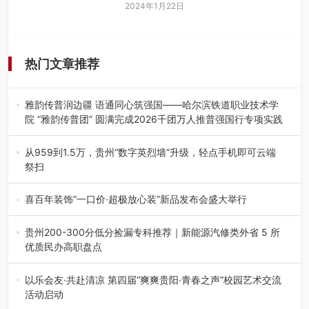
2024年1月22日
热门文章推荐
雅韵传普润边疆 语通同心筑强国——哈尔滨铁道职业技术学
院 “雅韵传普团” 圆满完成2026千团万人推普强国行专项实践
为扎实推进2026“千团万人推普强国行”大学生暑期社会实
践，牢牢紧扣 “雅韵传普…
从959到1.5万，贵州“数字英烈墙”升级，轻点手机即可云端
祭扫
八一建军节到来之际，由贵州省退役军人事务厅指导，贵阳
市退役军人事务局联合贵州广电…
喜百年装饰“一口价·超极放心装”新品发布会盛大举行
2026年7月31日，喜百年装饰“一口价·超极放心装”新品发布
会在贵阳隆重举行。…
贵州200-300分低分捡漏专科推荐｜新能源汽修类外省 5 所
优质民办高职盘点
在贵州省高考志愿填报体系中，200至300分数段考生可选择
的省内工科、新能源汽车…
以乐会友·共赴清凉 第四届“爽爽贵阳·青春之声”校园艺术交流
活动启动
七月的贵阳，清风送爽，第四届“爽爽贵阳·青春之声”校园管