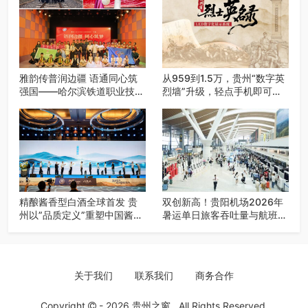
雅韵传普润边疆 语通同心筑
从959到1.5万，贵州“数字英
强国——哈尔滨铁道职业技术
烈墙”升级，轻点手机即可云
学院 “雅韵传普团” 圆满完成
端祭扫
2026千团万人推普强国行专
项实践
精酿酱香型白酒全球首发 贵
双创新高！贵阳机场2026年
州以”品质定义”重塑中国酱酒
暑运单日旅客吞吐量与航班起
话语体系
降架次齐破纪录
关于我们
联系我们
商务合作
Copyright
- 2026
贵州之窗
. All Rights Reserved.