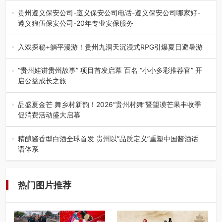
弦乐（合唱）艺术交流活动…
贵州遵义保安公司-遵义保安公司电话-遵义保安公司哪家好-
遵义狼伍保安公司-20年专业安保服务
在遵义，不管是企业园区运营、小区物业管理、建筑工地施
工、商业商场经营，还是举办各…
入戏探秘+躺平漫游！贵州九洞天沉浸式RPG引爆夏日避暑游
入伏后的贵州，清凉依旧。而在毕节深处的九洞天景区，贵
州首个水上喀斯特沉浸式RPG…
“贵州娃讲贵州故事” 项目首发启幕 百名 “小小多彩推荐官” 开
启公益成长之旅
近日，由贵州教育出版社、阅美黔途阅见中国全国阅读行动
网络贵州站，遵义融媒体传媒集…
品盛夏金芒 舞乡村新韵！2026“贵州村舞”暨望谟芒果丰收季
促消费活动盛大启幕
盛夏瑶乡，金芒盈野，歌舞飞扬。7月22日，2026“贵州村
舞”暨望谟芒果丰收季促…
精酿酱香型白酒全球首发 贵州以”品质定义”重塑中国酱酒话
语体系
——九大酒厂联合签署品质公约 企业标准严于国标 "卖酒向
卖生活方式转变"战略…
热门图片推荐