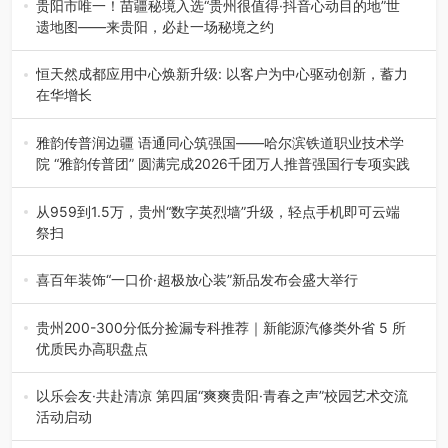
贵阳市唯一！苗疆秘境入选“贵州很值得·抖音心动目的地”世
遗地图——来贵阳，必赴一场秘境之约
2026年7月21日，2026年“贵州很值得”暨抖音“心动目的
地”（贵州站）主题…
恒天然成都应用中心焕新升级: 以客户为中心驱动创新，蓄力
在华增长
融合全球研发实力与本土洞察，深化客户共创，赋能西南市
场创新发展 （7月27日，成…
雅韵传普润边疆 语通同心筑强国——哈尔滨铁道职业技术学
院 “雅韵传普团” 圆满完成2026千团万人推普强国行专项实践
为扎实推进2026“千团万人推普强国行”大学生暑期社会实
践，牢牢紧扣 “雅韵传普…
从959到1.5万，贵州“数字英烈墙”升级，轻点手机即可云端
祭扫
八一建军节到来之际，由贵州省退役军人事务厅指导，贵阳
市退役军人事务局联合贵州广电…
喜百年装饰“一口价·超极放心装”新品发布会盛大举行
2026年7月31日，喜百年装饰“一口价·超极放心装”新品发布
会在贵阳隆重举行。…
贵州200-300分低分捡漏专科推荐｜新能源汽修类外省 5 所
优质民办高职盘点
在贵州省高考志愿填报体系中，200至300分数段考生可选择
的省内工科、新能源汽车…
以乐会友·共赴清凉 第四届“爽爽贵阳·青春之声”校园艺术交流
活动启动
七月的贵阳，清风送爽，第四届“爽爽贵阳·青春之声”校园管