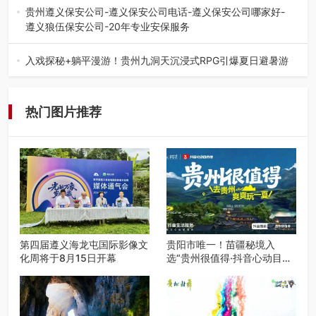
弦乐（合唱）艺术交流活动…
贵州遵义保安公司-遵义保安公司电话-遵义保安公司哪家好-
遵义狼伍保安公司-20年专业安保服务
在遵义，不管是企业园区运营、小区物业管理、建筑工地施
工、商业商场经营，还是举办各…
入戏探秘+躺平漫游！贵州九洞天沉浸式RPG引爆夏日避暑游
入伏后的贵州，清凉依旧。而在毕节深处的九洞天景区，贵
州首个水上喀斯特沉浸式RPG…
热门图片推荐
第四届遵义海龙屯国际影像文
贵阳市唯一！苗疆秘境入
化周将于8月15日开幕
选“贵州很值得·抖音心动目的
地”世遗地图——来贵阳，必
赴一场秘境之约