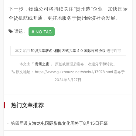
下一步，物流公司将持续关注“贵州造”企业，加快国际
全货机航线开通，更好地服务于贵州经济社会发展。
话题：
NO TAG
本文采用
知识共享署名-相同方式共享 4.0 国际许可协议
进行许可
本文由「
贵州之窗
」 原创或整理后发布，欢迎分享和转发。
原文地址： https://www.guizhouzc.net/shehui/17978.html 发布于
2024年3月27日
热门文章推荐
第四届遵义海龙屯国际影像文化周将于8月15日开幕
8月7日，第四届遵义海龙屯国际影像文化周媒体通气会在世
界文化遗产地海龙屯核心景区…