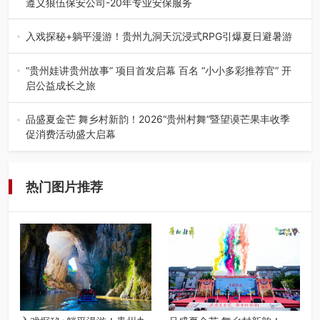
遵义狼伍保安公司-20年专业安保服务
在遵义，不管是企业园区运营、小区物业管理、建筑工地施
工、商业商场经营，还是举办各…
入戏探秘+躺平漫游！贵州九洞天沉浸式RPG引爆夏日避暑游
入伏后的贵州，清凉依旧。而在毕节深处的九洞天景区，贵
州首个水上喀斯特沉浸式RPG…
“贵州娃讲贵州故事” 项目首发启幕 百名 “小小多彩推荐官” 开
启公益成长之旅
近日，由贵州教育出版社、阅美黔途阅见中国全国阅读行动
网络贵州站，遵义融媒体传媒集…
品盛夏金芒 舞乡村新韵！2026“贵州村舞”暨望谟芒果丰收季
促消费活动盛大启幕
盛夏瑶乡，金芒盈野，歌舞飞扬。7月22日，2026“贵州村
舞”暨望谟芒果丰收季促…
热门图片推荐