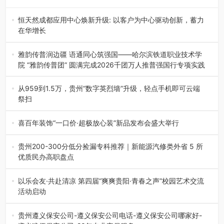
恒天然成都应用中心焕新升级: 以客户为中心驱动创新，蓄力
在华增长
融合全球研发实力与本土洞察，深化客户共创，赋能西南市
场创新发展 （7月27日，成…
雅韵传普润边疆 语通同心筑强国——哈尔滨铁道职业技术学
院 “雅韵传普团” 圆满完成2026千团万人推普强国行专项实践
为扎实推进2026“千团万人推普强国行”大学生暑期社会实
践，牢牢紧扣 “雅韵传普…
从959到1.5万，贵州“数字英烈墙”升级，轻点手机即可云端
祭扫
八一建军节到来之际，由贵州省退役军人事务厅指导，贵阳
市退役军人事务局联合贵州广电…
喜百年装饰“一口价·超极放心装”新品发布会盛大举行
2026年7月31日，喜百年装饰“一口价·超极放心装”新品发布
会在贵阳隆重举行。…
贵州200-300分低分捡漏专科推荐｜新能源汽修类外省 5 所
优质民办高职盘点
在贵州省高考志愿填报体系中，200至300分数段考生可选择
的省内工科、新能源汽车…
以乐会友·共赴清凉 第四届“爽爽贵阳·青春之声”校园艺术交流
活动启动
七月的贵阳，清风送爽，第四届“爽爽贵阳·青春之声”校园管
弦乐（合唱）艺术交流活动…
贵州遵义保安公司-遵义保安公司电话-遵义保安公司哪家好-