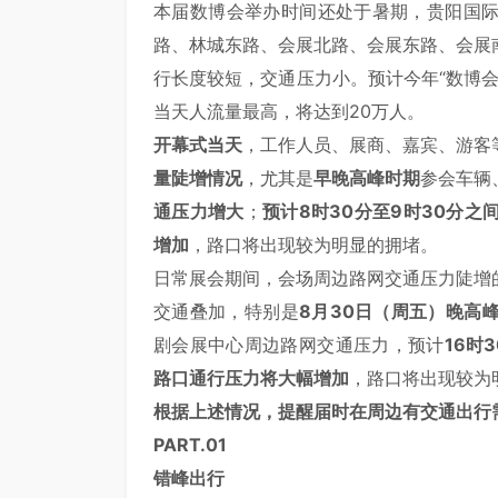
本届数博会举办时间还处于暑期，贵阳国
路、林城东路、会展北路、会展东路、会展
行长度较短，交通压力小。预计今年“数博会
当天人流量最高，将达到20万人。
开幕式当天
，工作人员、展商、嘉宾、游客
量陡增情况
，尤其是
早晚高峰时期
参会车辆
通压力增大
；
预计
8时30分至9时30分之
增加
，路口将出现较为明显的拥堵。
日常展会期间，会场周边路网交通压力陡增
交通叠加，特别是
8月30日（周五）晚高
剧会展中心周边路网交通压力，预计
16时
路口通行压力将大幅增加
，路口将出现较为
根据上述情况，提醒届时在周边有交通出行
PART.
0
1
错峰出行