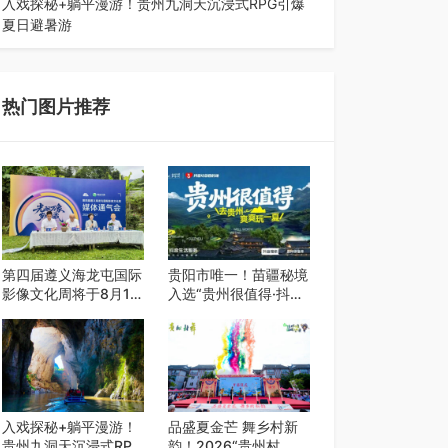
入戏探秘+躺平漫游！贵州九洞天沉浸式RPG引爆
夏日避暑游
入伏后的贵州，清凉依旧。而在毕节深处的九洞天
景区，贵州首个水上喀斯特沉浸式RPG…
热门图片推荐
第四届遵义海龙屯国际
贵阳市唯一！苗疆秘境
影像文化周将于8月15
入选“贵州很值得·抖音
日开幕
心动目的地”世遗地图
——来贵阳，必赴一场
秘境之约
入戏探秘+躺平漫游！
品盛夏金芒 舞乡村新
贵州九洞天沉浸式RPG
韵！2026“贵州村