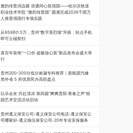
能西南市场创新发展 （7月27日，成…
雅韵传普润边疆 语通同心筑强国——哈尔滨铁道
职业技术学院 “雅韵传普团” 圆满完成2026千团万
人推普强国行专项实践
为扎实推进2026“千团万人推普强国行”大学生暑
期社会实践，牢牢紧扣 “雅韵传普…
从959到1.5万，贵州“数字英烈墙”升级，轻点手机
即可云端祭扫
八一建军节到来之际，由贵州省退役军人事务厅指
导，贵阳市退役军人事务局联合贵州广电…
喜百年装饰“一口价·超极放心装”新品发布会盛大举
行
2026年7月31日，喜百年装饰“一口价·超极放心
装”新品发布会在贵阳隆重举行。…
贵州200-300分低分捡漏专科推荐｜新能源汽修
类外省 5 所优质民办高职盘点
在贵州省高考志愿填报体系中，200至300分数段
考生可选择的省内工科、新能源汽车…
以乐会友·共赴清凉 第四届“爽爽贵阳·青春之声”校
园艺术交流活动启动
七月的贵阳，清风送爽，第四届“爽爽贵阳·青春之
声”校园管弦乐（合唱）艺术交流活动…
贵州遵义保安公司-遵义保安公司电话-遵义保安公
司哪家好-遵义狼伍保安公司-20年专业安保服务
在遵义，不管是企业园区运营、小区物业管理、建
筑工地施工、商业商场经营，还是举办各…