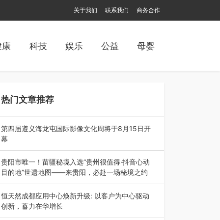
关于我们
联系我们
商务合作
健康
科技
娱乐
公益
母婴
热门文章推荐
第四届遵义海龙屯国际影像文化周将于8月15日开
幕
8月7日，第四届遵义海龙屯国际影像文化周媒体
通气会在世界文化遗产地海龙屯核心景区…
贵阳市唯一！苗疆秘境入选“贵州很值得·抖音心动
目的地”世遗地图——来贵阳，必赴一场秘境之约
2026年7月21日，2026年“贵州很值得”暨抖音“心
动目的地”（贵州站）主题…
恒天然成都应用中心焕新升级: 以客户为中心驱动
创新，蓄力在华增长
融合全球研发实力与本土洞察，深化客户共创，赋