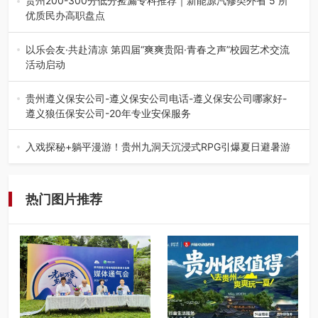
贵州200-300分低分捡漏专科推荐｜新能源汽修类外省 5 所
优质民办高职盘点
在贵州省高考志愿填报体系中，200至300分数段考生可选择
的省内工科、新能源汽车…
以乐会友·共赴清凉 第四届“爽爽贵阳·青春之声”校园艺术交流
活动启动
七月的贵阳，清风送爽，第四届“爽爽贵阳·青春之声”校园管
弦乐（合唱）艺术交流活动…
贵州遵义保安公司-遵义保安公司电话-遵义保安公司哪家好-
遵义狼伍保安公司-20年专业安保服务
在遵义，不管是企业园区运营、小区物业管理、建筑工地施
工、商业商场经营，还是举办各…
入戏探秘+躺平漫游！贵州九洞天沉浸式RPG引爆夏日避暑游
入伏后的贵州，清凉依旧。而在毕节深处的九洞天景区，贵
州首个水上喀斯特沉浸式RPG…
热门图片推荐