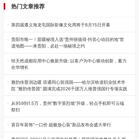
热门文章推荐
第四届遵义海龙屯国际影像文化周将于8月15日开幕
8月7日，第四届遵义海龙屯国际影像文化周媒体通气会在世
界文化遗产地海龙屯核心景区…
贵阳市唯一！苗疆秘境入选“贵州很值得·抖音心动目的地”世
遗地图——来贵阳，必赴一场秘境之约
2026年7月21日，2026年“贵州很值得”暨抖音“心动目的
地”（贵州站）主题…
恒天然成都应用中心焕新升级: 以客户为中心驱动创新，蓄力
在华增长
融合全球研发实力与本土洞察，深化客户共创，赋能西南市
场创新发展 （7月27日，成…
雅韵传普润边疆 语通同心筑强国——哈尔滨铁道职业技术学
院 “雅韵传普团” 圆满完成2026千团万人推普强国行专项实践
为扎实推进2026“千团万人推普强国行”大学生暑期社会实
践，牢牢紧扣 “雅韵传普…
从959到1.5万，贵州“数字英烈墙”升级，轻点手机即可云端
祭扫
八一建军节到来之际，由贵州省退役军人事务厅指导，贵阳
市退役军人事务局联合贵州广电…
喜百年装饰“一口价·超极放心装”新品发布会盛大举行
2026年7月31日，喜百年装饰“一口价·超极放心装”新品发布
会在贵阳隆重举行。…