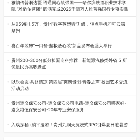
场创新发展 （7月27日，成…
雅韵传普润边疆 语通同心筑强国——哈尔滨铁道职业技术学
院 “雅韵传普团” 圆满完成2026千团万人推普强国行专项实践
为扎实推进2026“千团万人推普强国行”大学生暑期社会实
践，牢牢紧扣 “雅韵传普…
从959到1.5万，贵州“数字英烈墙”升级，轻点手机即可云端
祭扫
八一建军节到来之际，由贵州省退役军人事务厅指导，贵阳
市退役军人事务局联合贵州广电…
喜百年装饰“一口价·超极放心装”新品发布会盛大举行
2026年7月31日，喜百年装饰“一口价·超极放心装”新品发布
会在贵阳隆重举行。…
贵州200-300分低分捡漏专科推荐｜新能源汽修类外省 5 所
优质民办高职盘点
在贵州省高考志愿填报体系中，200至300分数段考生可选择
的省内工科、新能源汽车…
以乐会友·共赴清凉 第四届“爽爽贵阳·青春之声”校园艺术交流
活动启动
七月的贵阳，清风送爽，第四届“爽爽贵阳·青春之声”校园管
弦乐（合唱）艺术交流活动…
贵州遵义保安公司-遵义保安公司电话-遵义保安公司哪家好-
遵义狼伍保安公司-20年专业安保服务
在遵义，不管是企业园区运营、小区物业管理、建筑工地施
工、商业商场经营，还是举办各…
入戏探秘+躺平漫游！贵州九洞天沉浸式RPG引爆夏日避暑游
入伏后的贵州，清凉依旧。而在毕节深处的九洞天景区，贵
州首个水上喀斯特沉浸式RPG…