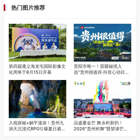
热门图片推荐
第四届遵义海龙屯国际影像文
贵阳市唯一！苗疆秘境入
化周将于8月15日开幕
选“贵州很值得·抖音心动目的
地”世遗地图——来贵阳，必
赴一场秘境之约
入戏探秘+躺平漫游！贵州九
品盛夏金芒 舞乡村新韵！
洞天沉浸式RPG引爆夏日避暑
2026“贵州村舞”暨望谟芒果
游
丰收季促消费活动盛大启幕