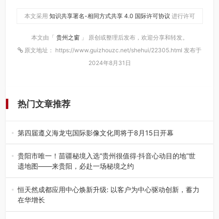
本文采用
知识共享署名-相同方式共享 4.0 国际许可协议
进行许可
本文由「
贵州之窗
」 原创或整理后发布，欢迎分享和转发。
原文地址： https://www.guizhouzc.net/shehui/22305.html 发布于
2024年8月31日
热门文章推荐
第四届遵义海龙屯国际影像文化周将于8月15日开幕
8月7日，第四届遵义海龙屯国际影像文化周媒体通气会在世
界文化遗产地海龙屯核心景区…
贵阳市唯一！苗疆秘境入选“贵州很值得·抖音心动目的地”世
遗地图——来贵阳，必赴一场秘境之约
2026年7月21日，2026年“贵州很值得”暨抖音“心动目的
地”（贵州站）主题…
恒天然成都应用中心焕新升级: 以客户为中心驱动创新，蓄力
在华增长
融合全球研发实力与本土洞察，深化客户共创，赋能西南市