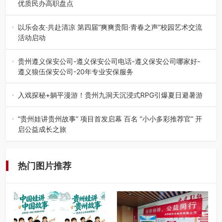
优质民办高职盘点
在贵州省高考志愿填报体系中，200至300分数段考生可选择
的省内工科、新能源汽车…
以乐会友·共赴清凉 第四届“爽爽贵阳·青春之声”校园艺术交流
活动启动
七月的贵阳，清风送爽，第四届“爽爽贵阳·青春之声”校园管
弦乐（合唱）艺术交流活动…
贵州遵义保安公司-遵义保安公司电话-遵义保安公司哪家好-
遵义狼伍保安公司-20年专业安保服务
在遵义，不管是企业园区运营、小区物业管理、建筑工地施
工、商业商场经营，还是举办各…
入戏探秘+躺平漫游！贵州九洞天沉浸式RPG引爆夏日避暑游
入伏后的贵州，清凉依旧。而在毕节深处的九洞天景区，贵
州首个水上喀斯特沉浸式RPG…
“贵州娃讲贵州故事” 项目首发启幕 百名 “小小多彩推荐官” 开
启公益成长之旅
近日，由贵州教育出版社、阅美黔途阅见中国全国阅读行动
网络贵州站，遵义融媒体传媒集…
热门图片推荐