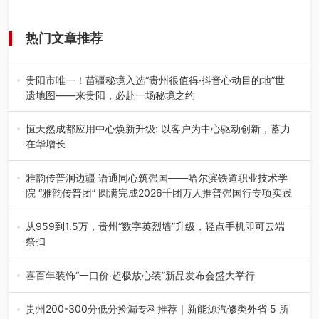
热门文章推荐
贵阳市唯一！苗疆秘境入选“贵州很值得·抖音心动目的地”世
遗地图——来贵阳，必赴一场秘境之约
2026年7月21日，2026年“贵州很值得”暨抖音“心动目的
地”（贵州站）主题…
恒天然成都应用中心焕新升级: 以客户为中心驱动创新，蓄力
在华增长
融合全球研发实力与本土洞察，深化客户共创，赋能西南市
场创新发展 （7月27日，成…
雅韵传普润边疆 语通同心筑强国——哈尔滨铁道职业技术学
院 “雅韵传普团” 圆满完成2026千团万人推普强国行专项实践
为扎实推进2026“千团万人推普强国行”大学生暑期社会实
践，牢牢紧扣 “雅韵传普…
从959到1.5万，贵州“数字英烈墙”升级，轻点手机即可云端
祭扫
八一建军节到来之际，由贵州省退役军人事务厅指导，贵阳
市退役军人事务局联合贵州广电…
喜百年装饰“一口价·超极放心装”新品发布会盛大举行
2026年7月31日，喜百年装饰“一口价·超极放心装”新品发布
会在贵阳隆重举行。…
贵州200-300分低分捡漏专科推荐｜新能源汽修类外省 5 所