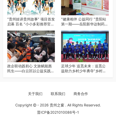
“贵州娃讲贵州故事” 项目首发
“健康相伴 公益同行 ”贵阳站
启幕 百名 “小小多彩推荐官”
第一期——岳阳新华达制药贵
开启公益成长之旅
阳社区健康公益科普活动
政企联动践初心 文旅赋能惠
足球少年 追觅未来：追觅公
民生——白云区以公益实践绘
益助力乡村少年勇夺“乡村振
就“十五五”规划落实新图景
兴杯”亚季军
关于我们
联系我们
商务合作
Copyright
- 2026
贵州之窗
. All Rights Reserved.
晋ICP备2021010086号-1