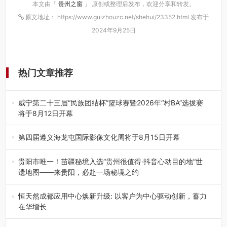
本文由「
贵州之窗
」 原创或整理后发布，欢迎分享和转发。
原文地址： https://www.guizhouzc.net/shehui/23352.html 发布于
2024年9月25日
热门文章推荐
威宁第二十三届“民族团结杯”篮球赛暨2026年“村BA”选拔赛
将于8月12日开幕
8月7日，威宁彝族回族苗族自治县第二十三届“民族团结
杯”篮球赛暨2026年“村B…
第四届遵义海龙屯国际影像文化周将于8月15日开幕
8月7日，第四届遵义海龙屯国际影像文化周媒体通气会在世
界文化遗产地海龙屯核心景区…
贵阳市唯一！苗疆秘境入选“贵州很值得·抖音心动目的地”世
遗地图——来贵阳，必赴一场秘境之约
2026年7月21日，2026年“贵州很值得”暨抖音“心动目的
地”（贵州站）主题…
恒天然成都应用中心焕新升级: 以客户为中心驱动创新，蓄力
在华增长
融合全球研发实力与本土洞察，深化客户共创，赋能西南市