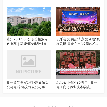
贵州200-300分低分捡漏专
以乐会友·共赴清凉 第四届“爽
科推荐｜新能源汽修类外省 5
爽贵阳·青春之声”校园艺术交
所优质民办高职盘点
流活动启动
贵州遵义保安公司-遵义保安
纪念长征胜利90周年丨贵州
公司电话-遵义保安公司哪家
电子商务职业技术学院开
好-遵义狼伍保安公司-20年专
展“重走长征路・传承报国
业安保服务
志”红色研学实践活动