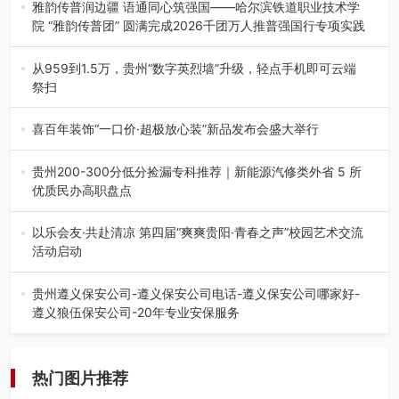
场创新发展 （7月27日，成…
雅韵传普润边疆 语通同心筑强国——哈尔滨铁道职业技术学
院 “雅韵传普团” 圆满完成2026千团万人推普强国行专项实践
为扎实推进2026“千团万人推普强国行”大学生暑期社会实
践，牢牢紧扣 “雅韵传普…
从959到1.5万，贵州“数字英烈墙”升级，轻点手机即可云端
祭扫
八一建军节到来之际，由贵州省退役军人事务厅指导，贵阳
市退役军人事务局联合贵州广电…
喜百年装饰“一口价·超极放心装”新品发布会盛大举行
2026年7月31日，喜百年装饰“一口价·超极放心装”新品发布
会在贵阳隆重举行。…
贵州200-300分低分捡漏专科推荐｜新能源汽修类外省 5 所
优质民办高职盘点
在贵州省高考志愿填报体系中，200至300分数段考生可选择
的省内工科、新能源汽车…
以乐会友·共赴清凉 第四届“爽爽贵阳·青春之声”校园艺术交流
活动启动
七月的贵阳，清风送爽，第四届“爽爽贵阳·青春之声”校园管
弦乐（合唱）艺术交流活动…
贵州遵义保安公司-遵义保安公司电话-遵义保安公司哪家好-
遵义狼伍保安公司-20年专业安保服务
在遵义，不管是企业园区运营、小区物业管理、建筑工地施
工、商业商场经营，还是举办各…
热门图片推荐