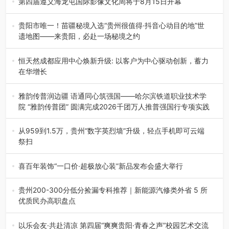
第四届遵义海龙屯国际影像文化周将于8月15日开幕
8月7日，第四届遵义海龙屯国际影像文化周媒体通气会在世
界文化遗产地海龙屯核心景区…
贵阳市唯一！苗疆秘境入选“贵州很值得·抖音心动目的地”世
遗地图——来贵阳，必赴一场秘境之约
2026年7月21日，2026年“贵州很值得”暨抖音“心动目的
地”（贵州站）主题…
恒天然成都应用中心焕新升级: 以客户为中心驱动创新，蓄力
在华增长
融合全球研发实力与本土洞察，深化客户共创，赋能西南市
场创新发展 （7月27日，成…
雅韵传普润边疆 语通同心筑强国——哈尔滨铁道职业技术学
院 “雅韵传普团” 圆满完成2026千团万人推普强国行专项实践
为扎实推进2026“千团万人推普强国行”大学生暑期社会实
践，牢牢紧扣 “雅韵传普…
从959到1.5万，贵州“数字英烈墙”升级，轻点手机即可云端
祭扫
八一建军节到来之际，由贵州省退役军人事务厅指导，贵阳
市退役军人事务局联合贵州广电…
喜百年装饰“一口价·超极放心装”新品发布会盛大举行
2026年7月31日，喜百年装饰“一口价·超极放心装”新品发布
会在贵阳隆重举行。…
贵州200-300分低分捡漏专科推荐｜新能源汽修类外省 5 所
优质民办高职盘点
在贵州省高考志愿填报体系中，200至300分数段考生可选择
的省内工科、新能源汽车…
以乐会友·共赴清凉 第四届“爽爽贵阳·青春之声”校园艺术交流