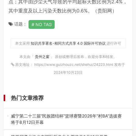
点；其中由沙尘天气导致的平均超标天数比例为2.4%，
其中重度及以上污染天数比例为0.6%。（贵阳网）
话题：
NO TAG
本文采用
知识共享署名-相同方式共享 4.0 国际许可协议
进行许可
本文由「
贵州之窗
」 原创或整理后发布，欢迎分享和转发。
原文地址： https://www.guizhouzc.net/shehui/24223.html 发布于
2024年10月23日
热门文章推荐
威宁第二十三届“民族团结杯”篮球赛暨2026年“村BA”选拔赛
将于8月12日开幕
8月7日，威宁彝族回族苗族自治县第二十三届“民族团结
杯”篮球赛暨2026年“村B…