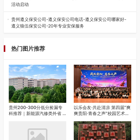
活动启动
七月的贵阳，清风送爽，第四届“爽爽贵阳·青春之声”校园管
弦乐（合唱）艺术交流活动…
贵州遵义保安公司-遵义保安公司电话-遵义保安公司哪家好-
遵义狼伍保安公司-20年专业安保服务
在遵义，不管是企业园区运营、小区物业管理、建筑工地施
工、商业商场经营，还是举办各…
热门图片推荐
贵州200-300分低分捡漏专
以乐会友·共赴清凉 第四届“爽
科推荐｜新能源汽修类外省 5
爽贵阳·青春之声”校园艺术交
所优质民办高职盘点
流活动启动