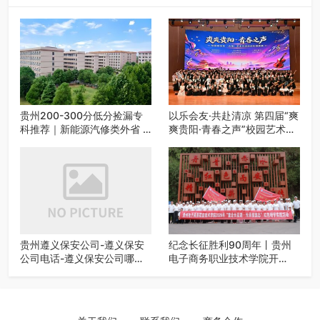
贵州200-300分低分捡漏专
以乐会友·共赴清凉 第四届“爽
科推荐｜新能源汽修类外省 5
爽贵阳·青春之声”校园艺术交
所优质民办高职盘点
流活动启动
贵州遵义保安公司-遵义保安
纪念长征胜利90周年丨贵州
公司电话-遵义保安公司哪家
电子商务职业技术学院开
好-遵义狼伍保安公司-20年专
展“重走长征路・传承报国
业安保服务
志”红色研学实践活动