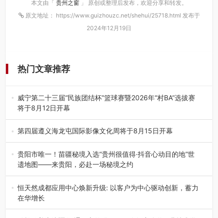
本文由「
贵州之窗
」 原创或整理后发布，欢迎分享和转发。
原文地址： https://www.guizhouzc.net/shehui/25718.html 发布于
2024年12月19日
热门文章推荐
威宁第二十三届“民族团结杯”篮球赛暨2026年“村BA”选拔赛
将于8月12日开幕
8月7日，威宁彝族回族苗族自治县第二十三届“民族团结
杯”篮球赛暨2026年“村B…
第四届遵义海龙屯国际影像文化周将于8月15日开幕
8月7日，第四届遵义海龙屯国际影像文化周媒体通气会在世
界文化遗产地海龙屯核心景区…
贵阳市唯一！苗疆秘境入选“贵州很值得·抖音心动目的地”世
遗地图——来贵阳，必赴一场秘境之约
2026年7月21日，2026年“贵州很值得”暨抖音“心动目的
地”（贵州站）主题…
恒天然成都应用中心焕新升级: 以客户为中心驱动创新，蓄力
在华增长
融合全球研发实力与本土洞察，深化客户共创，赋能西南市