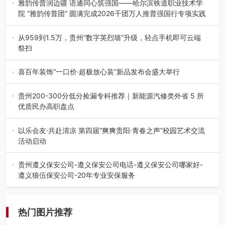
场创新发展 （7月27日，成…
雅韵传普润边疆 语通同心筑强国——哈尔滨铁道职业技术学
院 “雅韵传普团” 圆满完成2026千团万人推普强国行专项实践
为扎实推进2026“千团万人推普强国行”大学生暑期社会实
践，牢牢紧扣 “雅韵传普…
从959到1.5万，贵州“数字英烈墙”升级，轻点手机即可云端
祭扫
八一建军节到来之际，由贵州省退役军人事务厅指导，贵阳
市退役军人事务局联合贵州广电…
喜百年装饰“一口价·超极放心装”新品发布会盛大举行
2026年7月31日，喜百年装饰“一口价·超极放心装”新品发布
会在贵阳隆重举行。…
贵州200-300分低分捡漏专科推荐｜新能源汽修类外省 5 所
优质民办高职盘点
在贵州省高考志愿填报体系中，200至300分数段考生可选择
的省内工科、新能源汽车…
以乐会友·共赴清凉 第四届“爽爽贵阳·青春之声”校园艺术交流
活动启动
七月的贵阳，清风送爽，第四届“爽爽贵阳·青春之声”校园管
弦乐（合唱）艺术交流活动…
贵州遵义保安公司-遵义保安公司电话-遵义保安公司哪家好-
遵义狼伍保安公司-20年专业安保服务
在遵义，不管是企业园区运营、小区物业管理、建筑工地施
工、商业商场经营，还是举办各…
热门图片推荐