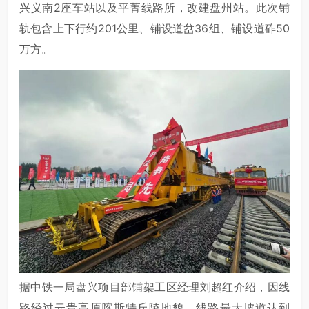
兴义南2座车站以及平菁线路所，改建盘州站。此次铺
轨包含上下行约201公里、铺设道岔36组、铺设道砟50
万方。
据中铁一局盘兴项目部铺架工区经理刘超红介绍，因线
路经过云贵高原喀斯特丘陵地貌，线路最大坡道达到