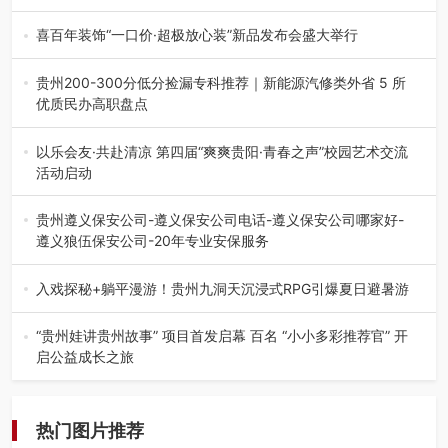
八一建军节到来之际，由贵州省退役军人事务厅指导，贵阳
市退役军人事务局联合贵州广电…
喜百年装饰“一口价·超极放心装”新品发布会盛大举行
2026年7月31日，喜百年装饰“一口价·超极放心装”新品发布
会在贵阳隆重举行。…
贵州200-300分低分捡漏专科推荐｜新能源汽修类外省 5 所
优质民办高职盘点
在贵州省高考志愿填报体系中，200至300分数段考生可选择
的省内工科、新能源汽车…
以乐会友·共赴清凉 第四届“爽爽贵阳·青春之声”校园艺术交流
活动启动
七月的贵阳，清风送爽，第四届“爽爽贵阳·青春之声”校园管
弦乐（合唱）艺术交流活动…
贵州遵义保安公司-遵义保安公司电话-遵义保安公司哪家好-
遵义狼伍保安公司-20年专业安保服务
在遵义，不管是企业园区运营、小区物业管理、建筑工地施
工、商业商场经营，还是举办各…
入戏探秘+躺平漫游！贵州九洞天沉浸式RPG引爆夏日避暑游
入伏后的贵州，清凉依旧。而在毕节深处的九洞天景区，贵
州首个水上喀斯特沉浸式RPG…
“贵州娃讲贵州故事” 项目首发启幕 百名 “小小多彩推荐官” 开
启公益成长之旅
近日，由贵州教育出版社、阅美黔途阅见中国全国阅读行动
网络贵州站，遵义融媒体传媒集…
热门图片推荐