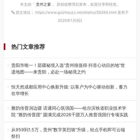
本文由「
贵州之窗
」 原创或整理后发布，欢迎分享和转发。
原文地址： https://www.guizhouzc.net/shehui/26364.html 发布于
2025年1月9日
热门文章推荐
贵阳市唯一！苗疆秘境入选“贵州很值得·抖音心动目的地”世
遗地图——来贵阳，必赴一场秘境之约
2026年7月21日，2026年“贵州很值得”暨抖音“心动目的
地”（贵州站）主题…
恒天然成都应用中心焕新升级: 以客户为中心驱动创新，蓄力
在华增长
融合全球研发实力与本土洞察，深化客户共创，赋能西南市
场创新发展 （7月27日，成…
雅韵传普润边疆 语通同心筑强国——哈尔滨铁道职业技术学
院 “雅韵传普团” 圆满完成2026千团万人推普强国行专项实践
为扎实推进2026“千团万人推普强国行”大学生暑期社会实
践，牢牢紧扣 “雅韵传普…
从959到1.5万，贵州“数字英烈墙”升级，轻点手机即可云端
祭扫