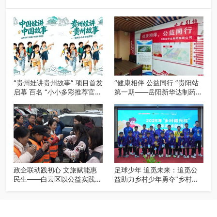
“贵州娃讲贵州故事” 项目首发
“健康相伴 公益同行 ”贵阳站
启幕 百名 “小小多彩推荐官”
第一期——岳阳新华达制药贵
开启公益成长之旅
阳社区健康公益科普活动
政企联动践初心 文旅赋能惠
足球少年 追觅未来：追觅公
民生——白云区以公益实践绘
益助力乡村少年勇夺“乡村振
就“十五五”规划落实新图景
兴杯”亚季军