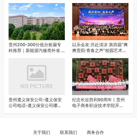
贵州200-300分低分捡漏专
以乐会友·共赴清凉 第四届“爽
科推荐｜新能源汽修类外省 5
爽贵阳·青春之声”校园艺术交
所优质民办高职盘点
流活动启动
贵州遵义保安公司-遵义保安
纪念长征胜利90周年丨贵州
公司电话-遵义保安公司哪家
电子商务职业技术学院开
好-遵义狼伍保安公司-20年专
展“重走长征路・传承报国
业安保服务
志”红色研学实践活动
关于我们
联系我们
商务合作