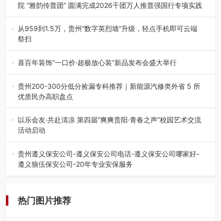
院 “雅韵传普团” 圆满完成2026千团万人推普强国行专项实践
为扎实推进2026“千团万人推普强国行”大学生暑期社会实
践，牢牢紧扣 “雅韵传普…
从959到1.5万，贵州“数字英烈墙”升级，轻点手机即可云端
祭扫
八一建军节到来之际，由贵州省退役军人事务厅指导，贵阳
市退役军人事务局联合贵州广电…
喜百年装饰“一口价·超极放心装”新品发布会盛大举行
2026年7月31日，喜百年装饰“一口价·超极放心装”新品发布
会在贵阳隆重举行。…
贵州200-300分低分捡漏专科推荐｜新能源汽修类外省 5 所
优质民办高职盘点
在贵州省高考志愿填报体系中，200至300分数段考生可选择
的省内工科、新能源汽车…
以乐会友·共赴清凉 第四届“爽爽贵阳·青春之声”校园艺术交流
活动启动
七月的贵阳，清风送爽，第四届“爽爽贵阳·青春之声”校园管
弦乐（合唱）艺术交流活动…
贵州遵义保安公司-遵义保安公司电话-遵义保安公司哪家好-
遵义狼伍保安公司-20年专业安保服务
在遵义，不管是企业园区运营、小区物业管理、建筑工地施
工、商业商场经营，还是举办各…
热门图片推荐