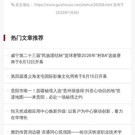
原文地址： https://www.guizhouzc.net/shehui/26369.html 发布于
2025年1月9日
热门文章推荐
威宁第二十三届“民族团结杯”篮球赛暨2026年“村BA”选拔赛
将于8月12日开幕
8月7日，威宁彝族回族苗族自治县第二十三届“民族团结
杯”篮球赛暨2026年“村B…
第四届遵义海龙屯国际影像文化周将于8月15日开幕
8月7日，第四届遵义海龙屯国际影像文化周媒体通气会在世
界文化遗产地海龙屯核心景区…
贵阳市唯一！苗疆秘境入选“贵州很值得·抖音心动目的地”世
遗地图——来贵阳，必赴一场秘境之约
2026年7月21日，2026年“贵州很值得”暨抖音“心动目的
地”（贵州站）主题…
恒天然成都应用中心焕新升级: 以客户为中心驱动创新，蓄力
在华增长
融合全球研发实力与本土洞察，深化客户共创，赋能西南市
场创新发展 （7月27日，成…
雅韵传普润边疆 语通同心筑强国——哈尔滨铁道职业技术学