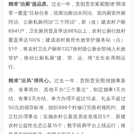
精准“治厕”提品质。
过去一年，贵阳贵安紧紧围绕“两清
零一覆盖”目标任务，统筹治厕治水同治、室内厕室外厕
同治、公厕私厕同治“三个同治”，新（改）建农村户厕
6941户，卫生厕所普及率达98%以上，农村公厕行政村
覆盖率达100%；建成农村厕所长效管护服务站（点）
51个，将农村卫生户厕和1327座村级公厕全部纳入长效
管护，推动公厕私厕“建、管、运、维”全生命周期运
行。
精准“治风”得民心。
过去一年，贵阳贵安围绕婚事新
办、丧事简办、其他不办“三个重点”，制定婚事1天办
结、丧事3天办结、单方办理不超过15桌、礼金不超过
50元的倡导标准，组织996个村修订完善村规民约、建
立红白理事会；实施农村公墓提质改造项目5个、新建
农村公益性生态公墓15个；数字殡葬平台上线运行，移