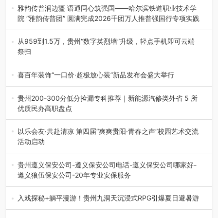
雅韵传普润边疆 语通同心筑强国——哈尔滨铁道职业技术学
院 “雅韵传普团” 圆满完成2026千团万人推普强国行专项实践
为扎实推进2026“千团万人推普强国行”大学生暑期社会实
践，牢牢紧扣 “雅韵传普…
从959到1.5万，贵州“数字英烈墙”升级，轻点手机即可云端
祭扫
八一建军节到来之际，由贵州省退役军人事务厅指导，贵阳
市退役军人事务局联合贵州广电…
喜百年装饰“一口价·超极放心装”新品发布会盛大举行
2026年7月31日，喜百年装饰“一口价·超极放心装”新品发布
会在贵阳隆重举行。…
贵州200-300分低分捡漏专科推荐｜新能源汽修类外省 5 所
优质民办高职盘点
在贵州省高考志愿填报体系中，200至300分数段考生可选择
的省内工科、新能源汽车…
以乐会友·共赴清凉 第四届“爽爽贵阳·青春之声”校园艺术交流
活动启动
七月的贵阳，清风送爽，第四届“爽爽贵阳·青春之声”校园管
弦乐（合唱）艺术交流活动…
贵州遵义保安公司-遵义保安公司电话-遵义保安公司哪家好-
遵义狼伍保安公司-20年专业安保服务
在遵义，不管是企业园区运营、小区物业管理、建筑工地施
工、商业商场经营，还是举办各…
入戏探秘+躺平漫游！贵州九洞天沉浸式RPG引爆夏日避暑游
入伏后的贵州，清凉依旧。而在毕节深处的九洞天景区，贵