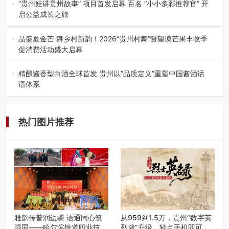
州首个水上喀斯特沉浸式RPG…
“贵州娃讲贵州故事” 项目首发启幕 百名 “小小多彩推荐官” 开
启公益成长之旅
近日，由贵州教育出版社、阅美黔途阅见中国全国阅读行动
网络贵州站，遵义融媒体传媒集…
品盛夏金芒 舞乡村新韵！2026“贵州村舞”暨望谟芒果丰收季
促消费活动盛大启幕
盛夏瑶乡，金芒盈野，歌舞飞扬。7月22日，2026“贵州村
舞”暨望谟芒果丰收季促…
精酿酱香型白酒全球首发 贵州以”品质定义”重塑中国酱酒话
语体系
——九大酒厂联合签署品质公约 企业标准严于国标 "卖酒向
卖生活方式转变"战略…
热门图片推荐
雅韵传普润边疆 语通同心筑
从959到1.5万，贵州“数字英
强国——哈尔滨铁道职业技术
烈墙”升级，轻点手机即可云